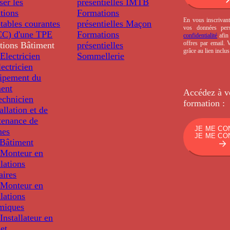
ser les
présentielles
IMTB
tions
Formations
En vous inscrivant
tables courantes
présentielles
Maçon
vos données per
C) d'une TPE
Formations
confidentialité
afin 
offres par email.
tions
Bâtiment
présentielles
grâce au lien inclu
Electricien
Sommellerie
ectricien
uipement du
ment
Accédez à v
echnicien
formation :
tallation et de
tenance de
JE ME CO
nes
JE ME CO
Bâtiment
Monteur en
llations
aires
Monteur en
llations
miques
nstallateur en
 et