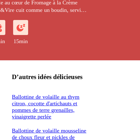
ille au cœur de Fromage à la Crème
le&Vire cuit comme un boudin, servi
n de salade, assaisonné à l'huile de
re balsamique.
in
15min
D’autres idées délicieuses
Ballottine de volaille au thym
citron, cocotte d'artichauts et
pommes de terre grenailles,
vinaigrette perlée
Ballottine de volaille mousseline
de choux fleur et pickles de