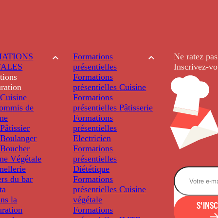
ATIONS
Formations
Ne ratez pas
TALES
présentielles
Inscrivez-vo
tions
Formations
ration
présentielles
Cuisine
Cuisine
Formations
ommis de
présentielles
Pâtisserie
ine
Formations
âtissier
présentielles
Boulanger
Electricien
Boucher
Formations
ine Végétale
présentielles
ellerie
Diététique
rs du bar
Formations
ta
présentielles
Cuisine
ns la
végétale
S'INS
uration
Formations