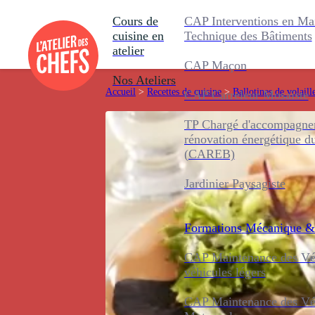
Cours de
CAP Interventions en Ma
cuisine en
Technique des Bâtiments
atelier
CAP Maçon
Nos Ateliers
Accueil
>
Recettes de cuisine
>
Ballotines de volaill
CAP Carreleur Mosaïste
TP Chargé d'accompagnem
rénovation énergétique d
(CAREB)
Jardinier Paysagiste
Formations
Mécanique &
CAP Maintenance des Véh
véhicules légers
CAP Maintenance des Véh