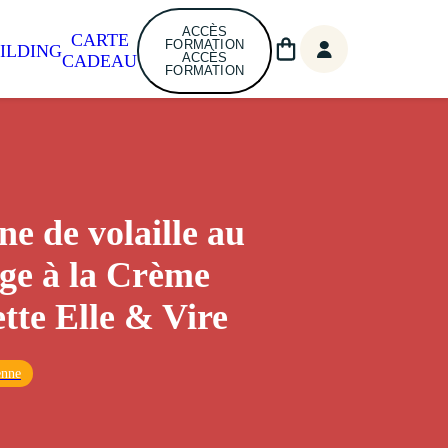
ACCÈS
CARTE
FORMATION
ILDING
ACCÈS
CADEAU
FORMATION
ne de volaille au
ge à la Crème
ette Elle & Vire
enne