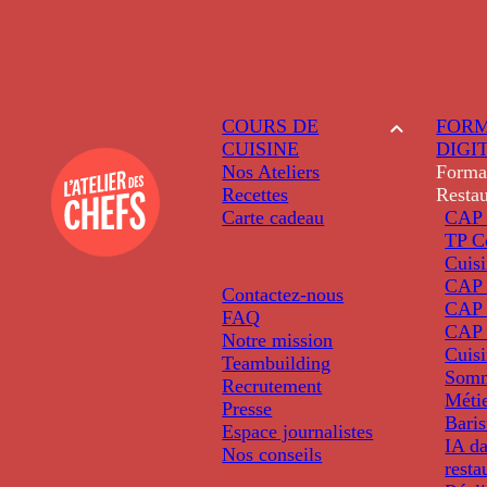
COURS DE
FORM
CUISINE
DIGI
Nos Ateliers
Forma
Recettes
Restau
Carte cadeau
CAP 
TP C
Cuis
CAP P
Contactez-nous
CAP 
FAQ
CAP 
Notre mission
Cuis
Teambuilding
Somm
Recrutement
Métie
Presse
Baris
Espace journalistes
IA da
Nos conseils
resta