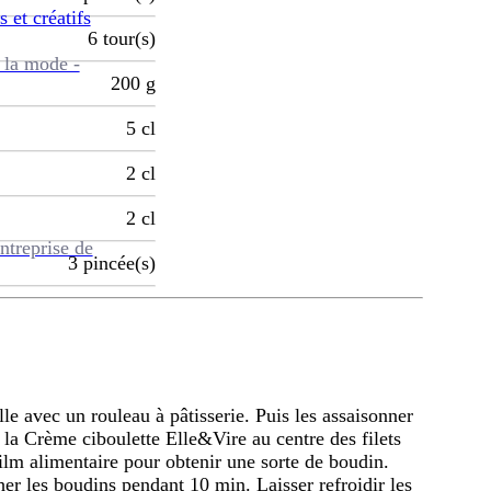
s et créatifs
6
tour(s)
 la mode -
200
g
5
cl
2
cl
2
cl
ntreprise de
3
pincée(s)
le avec un rouleau à pâtisserie. Puis les assaisonner
 la Crème ciboulette Elle&Vire au centre des filets
film alimentaire pour obtenir une sorte de boudin.
er les boudins pendant 10 min. Laisser refroidir les