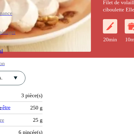
Filet de vola
ciboulette El
enance
avec un mesclu
noix et vinaig
ménager
20min
10m
al
ion
.
3
pièce(s)
-être
e
250
g
re
25
g
6
pincée(s)