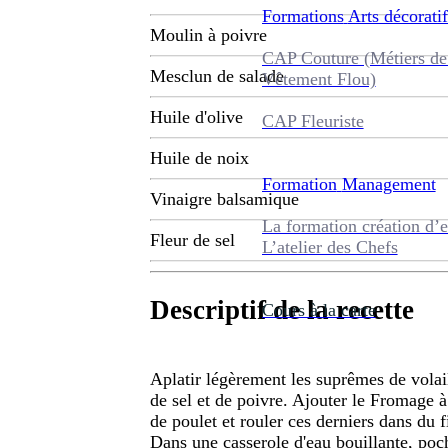
Formations
Arts décoratif
Moulin à poivre
CAP Couture (Métiers de
Mesclun de salade
Vêtement Flou)
Huile d'olive
CAP Fleuriste
Huile de noix
Formation
Management
Vinaigre balsamique
La formation création d’e
Fleur de sel
L’atelier des Chefs
Descriptif de la recette
Cours à la carte
Aplatir légèrement les suprêmes de volail
de sel et de poivre. Ajouter le Fromage à
de poulet et rouler ces derniers dans du 
Dans une casserole d'eau bouillante, poch