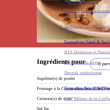
Motocycles
TP Mécanicien de maint
automobile
Technicien Gros Électro
Formations
Santé & Soci
BTS Diététique et Nutrit
Ingrédients pour
Diététique du sport
6 pers
Devenir sophrologue
Suprême(s) de poulet
Formation
Beauté & Bien
Fromage à la Crème ciboulette Elle&Vir
CAP Métiers de la Coiffu
Cerneau(x) de noix
Sel fin