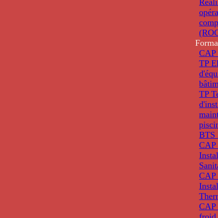
Réali
opéra
comp
(ROC
Forma
CAP 
TP El
d'éq
bâti
TP T
d'ins
main
pisci
BTS 
CAP 
Insta
Sanit
CAP 
Insta
Ther
CAP I
froid