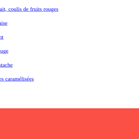
it, coulis de fruits rouges
aise
nt
ouge
stache
es caramélisées