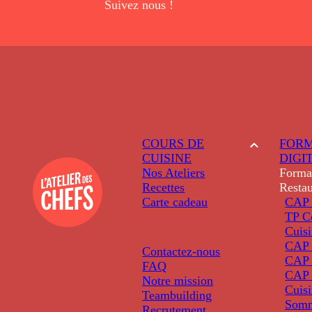
Suivez nous !
COURS DE
FORM
CUISINE
DIGI
Nos Ateliers
Forma
Recettes
Restau
Carte cadeau
CAP 
TP C
Cuis
CAP P
Contactez-nous
CAP 
FAQ
CAP 
Notre mission
Cuis
Teambuilding
Somm
Recrutement