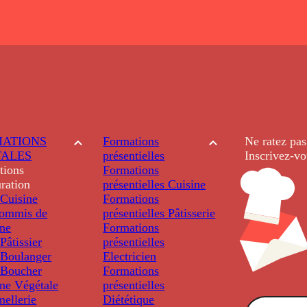
ATIONS
Formations
Ne ratez pas
TALES
présentielles
Inscrivez-vo
tions
Formations
ration
présentielles
Cuisine
Cuisine
Formations
ommis de
présentielles
Pâtisserie
ine
Formations
âtissier
présentielles
Boulanger
Electricien
Boucher
Formations
ine Végétale
présentielles
ellerie
Diététique