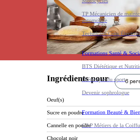
Motocycles
TP Mécanicien de maint
automobile
Technicien Gros Électro
Formations
Santé & Soci
BTS Diététique et Nutrit
Ingrédients pour
Diététique du sport
6 pers
Devenir sophrologue
Oeuf(s)
Formation
Beauté & Bien
Sucre en poudre
CAP Métiers de la Coiffu
Cannelle en poudre
Chocolat noir