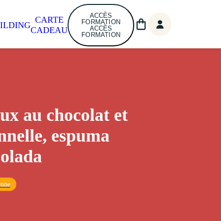
ACCÈS
CARTE
FORMATION
ILDING
ACCÈS
CADEAU
FORMATION
ux au chocolat et
annelle, espuma
olada
enne