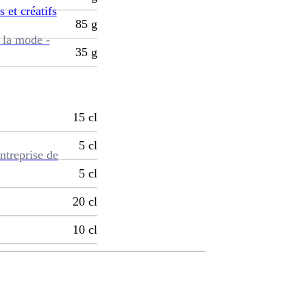
s et créatifs
85
g
 la mode -
35
g
15
cl
5
cl
ntreprise de
5
cl
20
cl
10
cl