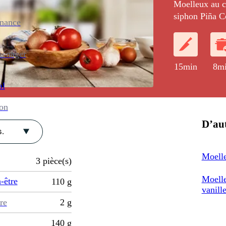
Moelleux au ch
siphon Piña C
enance
ménager
15min
8m
al
ion
D’aut
.
Moelle
3
pièce(s)
Moelle
-être
110
g
vanill
re
2
g
140
g