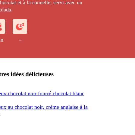
ocolat et à la cannelle, servi avec un
olada.
in
-
res idées délicieuses
ux chocolat noir fourré chocolat blanc
ux au chocolat noir, crème anglaise à la
e