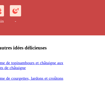
in
-
utres idées délicieuses
me de topinambours et châtaigne aux
ats de châtaigne
me de courgettes, lardons et croûtons