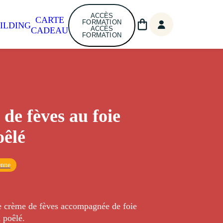
ACCÈS
CARTE
FORMATION
ILDING
ACCÈS
CADEAU
FORMATION
de fèves au foie
oêlé
enne
 crème de fèves accompagnée de foie
 poêlé.