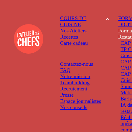
COURS DE
FORM
CUISINE
DIGI
Nos Ateliers
Forma
Recettes
Restau
Carte cadeau
CAP 
TP C
Cuis
CAP P
Contactez-nous
CAP 
FAQ
CAP 
Notre mission
Cuis
Teambuilding
Somm
Recrutement
Métie
Presse
Baris
Espace journalistes
IA da
Nos conseils
resta
Réali
opéra
comp