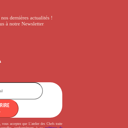
 nos dernières
actualités !
us à notre Newsletter
.
CRIRE
, vous acceptez que L’atelier des Chefs traite
sonnelles conformément à sa
politique de