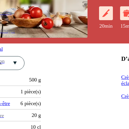
enance
20min
15m
ménager
al
D’a
ion
.
Crè
500
g
écl
1
pièce(s)
Crè
-être
6
pièce(s)
20
g
re
10
cl