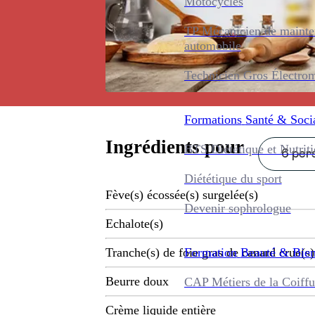
Motocycles
TP Mécanicien de maint
automobile
Technicien Gros Électro
Formations
Santé & Soci
Ingrédients pour
BTS Diététique et Nutrit
6 pers
Diététique du sport
Fève(s) écossée(s) surgelée(s)
Devenir sophrologue
Echalote(s)
Formation
Beauté & Bien
Tranche(s) de foie gras de canard crue(s)
Beurre doux
CAP Métiers de la Coiffu
Crème liquide entière