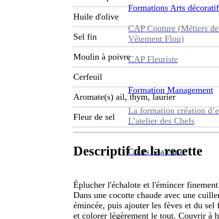
Formations
Arts décoratif
Huile d'olive
CAP Couture (Métiers de
Sel fin
Vêtement Flou)
Moulin à poivre
CAP Fleuriste
Cerfeuil
Formation
Management
Aromate(s) ail, thym, laurier
La formation création d’e
Fleur de sel
L’atelier des Chefs
Descriptif de la recette
Cours à la carte
Éplucher l'échalote et l'émincer finement
Dans une cocotte chaude avec une cuillerée
émincée, puis ajouter les fèves et du sel 
et colorer légèrement le tout. Couvrir à h