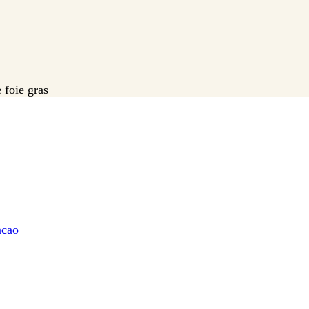
 foie gras
acao