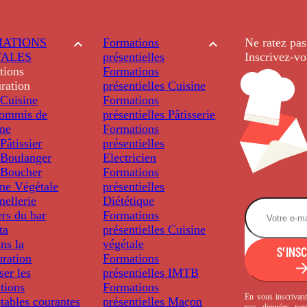
ATIONS
Formations
Ne ratez pas
TALES
présentielles
Inscrivez-vo
tions
Formations
ration
présentielles
Cuisine
Cuisine
Formations
ommis de
présentielles
Pâtisserie
ine
Formations
âtissier
présentielles
Boulanger
Electricien
Boucher
Formations
ine Végétale
présentielles
ellerie
Diététique
rs du bar
Formations
ta
présentielles
Cuisine
ns la
végétale
S'INS
uration
Formations
ser les
présentielles
IMTB
tions
Formations
En vous inscrivant
tables courantes
présentielles
Maçon
vos données per