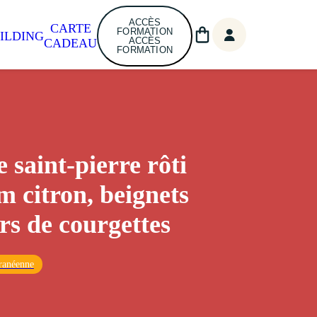
ACCÈS
CARTE
FORMATION
ILDING
ACCÈS
CADEAU
FORMATION
e saint-pierre rôti
m citron, beignets
urs de courgettes
ranéenne