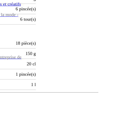
s et créatifs
6
pincée(s)
 la mode -
6
tour(s)
18
pièce(s)
150
g
ntreprise de
20
cl
1
pincée(s)
1
l