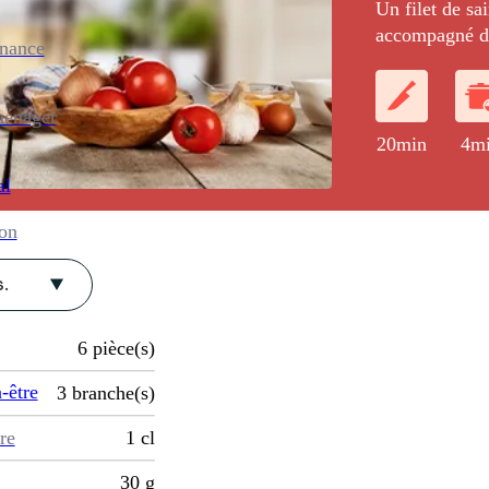
Un filet de sai
accompagné de
enance
croustillants.
ménager
20min
4m
al
ion
.
6
pièce(s)
-être
3
branche(s)
re
1
cl
30
g