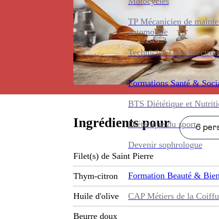
Motocycles
TP Mécanicien de maint
automobile
Technicien Gros Électro
Formations
Santé & Soci
BTS Diététique et Nutrit
Ingrédients pour
Diététique du sport
6 pers
Devenir sophrologue
Filet(s) de Saint Pierre
Formation
Beauté & Bien
Thym-citron
CAP Métiers de la Coiffu
Huile d'olive
Beurre doux