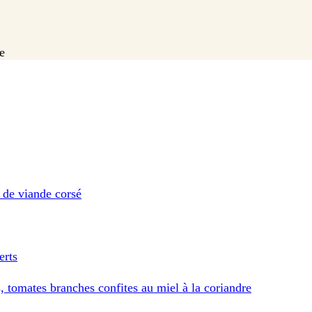
e
s de viande corsé
erts
s, tomates branches confites au miel à la coriandre