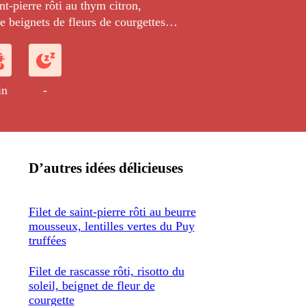
nt-pierre rôti au thym citron,
 beignets de fleurs de courgettes
in
-
D’autres idées délicieuses
Filet de saint-pierre rôti au beurre
mousseux, lentilles vertes du Puy
truffées
Filet de rascasse rôti, risotto du
soleil, beignet de fleur de
courgette