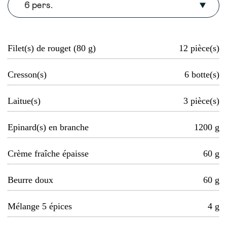
6 pers.
Filet(s) de rouget (80 g)
12
pièce(s)
Cresson(s)
6
botte(s)
Laitue(s)
3
pièce(s)
Epinard(s) en branche
1200
g
Crème fraîche épaisse
60
g
Beurre doux
60
g
Mélange 5 épices
4
g