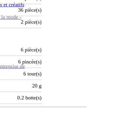
s et créatifs
36
pièce(s)
 la mode -
2
pièce(s)
6
pièce(s)
6
pincée(s)
ntreprise de
6
tour(s)
20
g
0.2
botte(s)