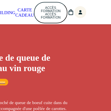
ACCÈS
CARTE
FORMATION
ILDING
ACCÈS
CADEAU
FORMATION
e de queue de
au vin rouge
enne
loché de queue de boeuf cuite dans du
accompagnée d'une poêlée de carottes.