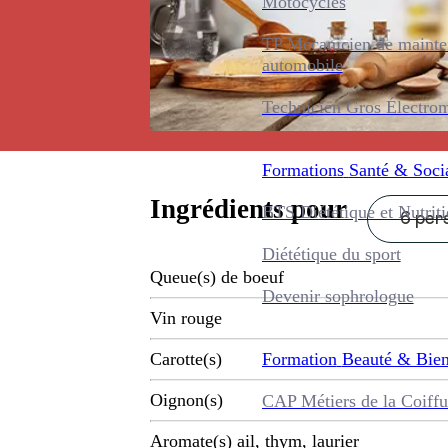
Motocycles
TP Mécanicien de maint
automobile
Technicien Gros Électro
Formations
Santé & Soci
Ingrédients pour
BTS Diététique et Nutrit
6 pers
Diététique du sport
Queue(s) de boeuf
Devenir sophrologue
Vin rouge
Formation
Beauté & Bien
Carotte(s)
Oignon(s)
CAP Métiers de la Coiffu
Aromate(s) ail, thym, laurier