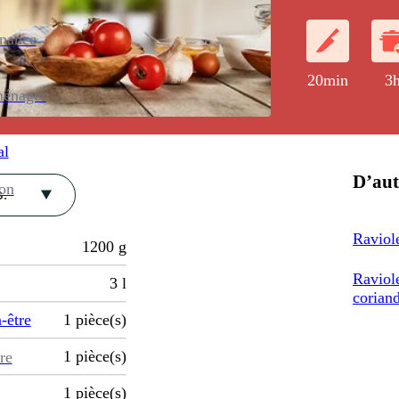
enance
20min
3
ménager
al
D’aut
ion
.
Raviole
1200
g
Raviole
3
l
corian
-être
1
pièce(s)
1
pièce(s)
re
1
pièce(s)