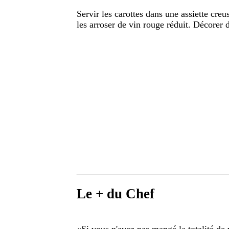
Servir les carottes dans une assiette creu
les arroser de vin rouge réduit. Décorer d
Le + du Chef
«
Si vous n'avez pas mangé la totalité d