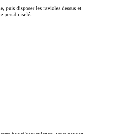
se, puis disposer les ravioles dessus et
e persil ciselé.
e votre boeuf bourguignon, vous pouvez