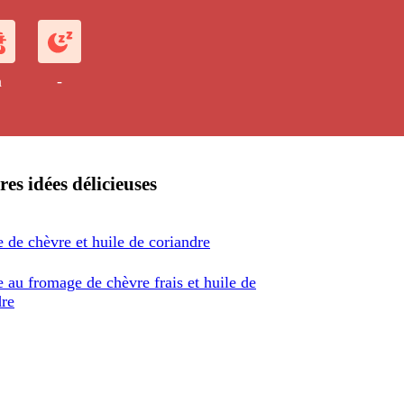
h
-
res idées délicieuses
 de chèvre et huile de coriandre
 au fromage de chèvre frais et huile de
dre