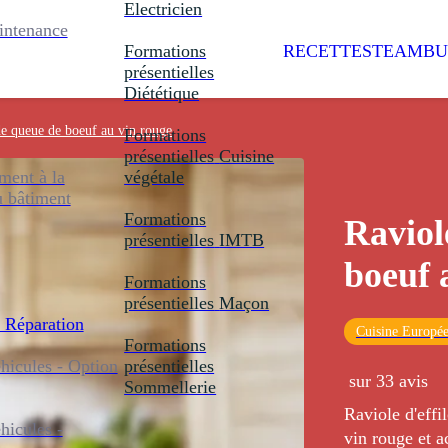
Electricien
intenance
Formations
RECETTES
TEAMBU
présentielles
Diététique
de queue de boeuf au vin rouge
Formations
présentielles
Cuisine
ent à la
végétale
u bâtiment
Formations
Raviol
présentielles
IMTB
boeuf 
Formations
présentielles
Maçon
 Réparation
Cuisine Europé
Formations
icules - Option
présentielles
sur 33 avis
Sommellerie
Raviole d'effi
icules -
vin rouge et 