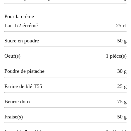
Pour la crème
Lait 1/2 écrémé
25
cl
Sucre en poudre
50
g
Oeuf(s)
1
pièce(s)
Poudre de pistache
30
g
Farine de blé T55
25
g
Beurre doux
75
g
Fraise(s)
50
g