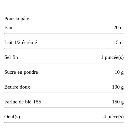
Pour la pâte
Eau
20
cl
Lait 1/2 écrémé
5
cl
Sel fin
1
pincée(s)
Sucre en poudre
10
g
Beurre doux
100
g
Farine de blé T55
150
g
Oeuf(s)
4
pièce(s)