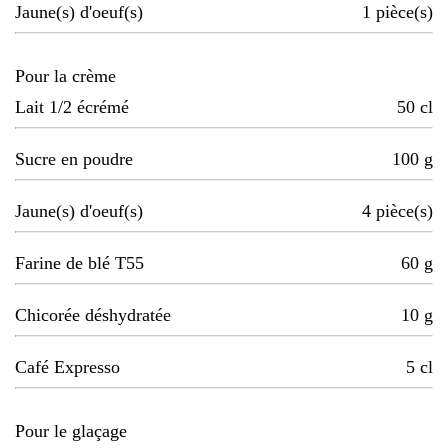
Jaune(s) d'oeuf(s)
1
pièce(s)
Pour la crème
Lait 1/2 écrémé
50
cl
Sucre en poudre
100
g
Jaune(s) d'oeuf(s)
4
pièce(s)
Farine de blé T55
60
g
Chicorée déshydratée
10
g
Café Expresso
5
cl
Pour le glaçage