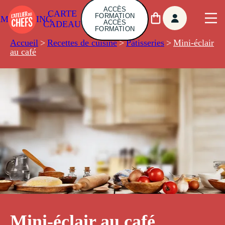
ACCÈS
CARTE
FORMATION
AMBUILDING
ACCÈS
CADEAU
FORMATION
Accueil
>
Recettes de cuisine
>
Pâtisseries
>
Mini-éclair
au café
Mini-éclair au café