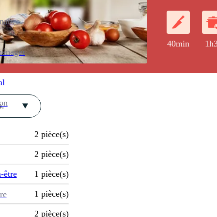
les fêtes de fi
enance
40min
1h
ménager
al
ion
.
2
pièce(s)
2
pièce(s)
-être
1
pièce(s)
1
pièce(s)
re
2
pièce(s)