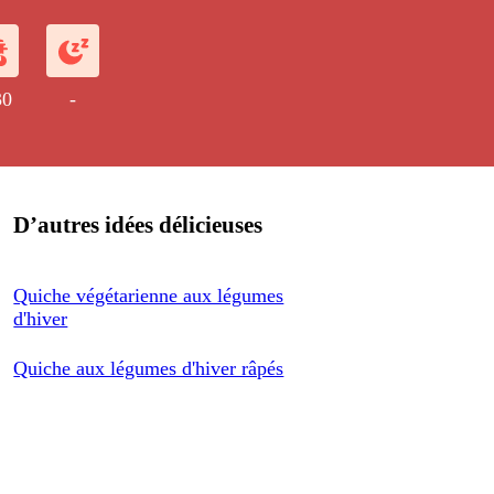
n d'année.
30
-
D’autres idées délicieuses
Quiche végétarienne aux légumes
d'hiver
Quiche aux légumes d'hiver râpés