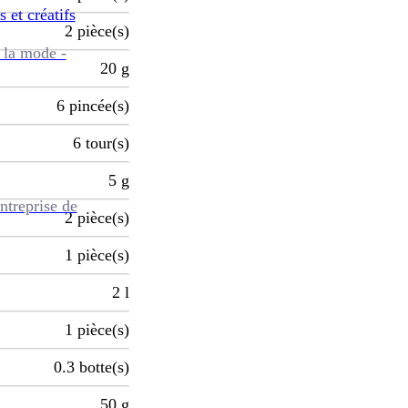
s et créatifs
2
pièce(s)
 la mode -
20
g
6
pincée(s)
6
tour(s)
5
g
ntreprise de
2
pièce(s)
1
pièce(s)
2
l
1
pièce(s)
0.3
botte(s)
50
g