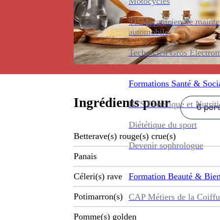
Motocycles
TP Mécanicien de maint
automobile
Technicien Gros Électro
Formations
Santé & Soci
Ingrédients pour
BTS Diététique et Nutrit
6 pers
Diététique du sport
Betterave(s) rouge(s) crue(s)
Devenir sophrologue
Panais
Formation
Beauté & Bien
Céleri(s) rave
Potimarron(s)
CAP Métiers de la Coiffu
Pomme(s) golden