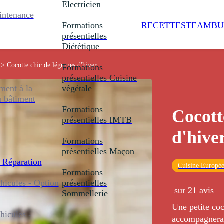
Electricien
intenance
Formations
RECETTES
TEAMBU
présentielles
Diététique
>
Cocotte chic de légumes d'hiver
Formations
présentielles
Cuisine
ent à la
végétale
u bâtiment
Formations
Cocott
présentielles
IMTB
d'hive
Formations
présentielles
Maçon
 Réparation
Cuisine Europé
Formations
icules - Option
présentielles
sur 21 avis
Sommellerie
Une petite coc
icules -
accompagnera 