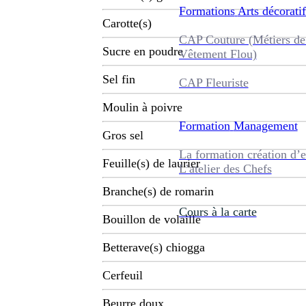
Formations
Arts décoratif
Carotte(s)
CAP Couture (Métiers de
Sucre en poudre
Vêtement Flou)
Sel fin
CAP Fleuriste
Moulin à poivre
Formation
Management
Gros sel
La formation création d’e
Feuille(s) de laurier
L’atelier des Chefs
Branche(s) de romarin
Cours à la carte
Bouillon de volaille
Betterave(s) chiogga
Cerfeuil
Beurre doux