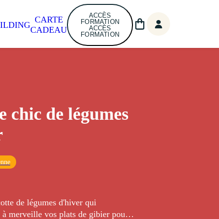
ACCÈS
CARTE
FORMATION
ILDING
ACCÈS
CADEAU
FORMATION
e chic de légumes
r
enne
otte de légumes d'hiver qui
à merveille vos plats de gibier pour