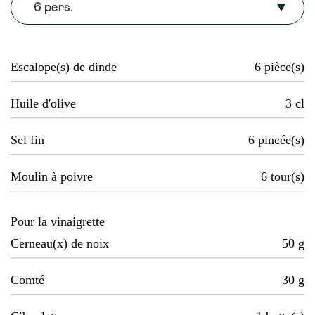
6 pers.
Escalope(s) de dinde
6
pièce(s)
Huile d'olive
3
cl
Sel fin
6
pincée(s)
Moulin à poivre
6
tour(s)
Pour la vinaigrette
Cerneau(x) de noix
50
g
Comté
30
g