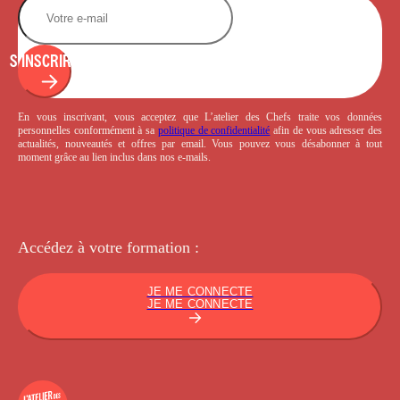
S'INSCRIRE
En vous inscrivant, vous acceptez que L’atelier des Chefs traite vos données
personnelles conformément à sa
politique de confidentialité
afin de vous adresser des
actualités, nouveautés et offres par email. Vous pouvez vous désabonner à tout
moment grâce au lien inclus dans nos e-mails.
Accédez à votre
formation :
JE ME CONNECTE
JE ME CONNECTE