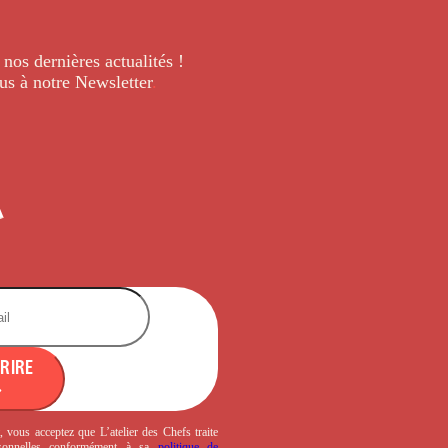
 nos dernières
actualités !
us à notre Newsletter
.
CRIRE
, vous acceptez que L’atelier des Chefs traite
sonnelles conformément à sa
politique de