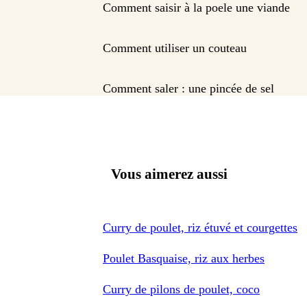
Comment saisir à la poele une viande
Comment utiliser un couteau
Comment saler : une pincée de sel
Vous aimerez aussi
Curry de poulet, riz étuvé et courgettes
Poulet Basquaise, riz aux herbes
Curry de pilons de poulet, coco