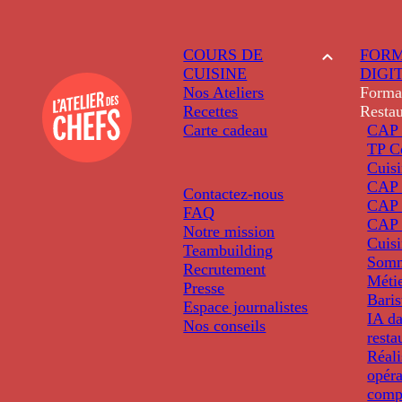
COURS DE
FORM
CUISINE
DIGI
Nos Ateliers
Forma
Recettes
Restau
Carte cadeau
CAP 
TP C
Cuis
CAP P
Contactez-nous
CAP 
FAQ
CAP 
Notre mission
Cuis
Teambuilding
Somm
Recrutement
Métie
Presse
Baris
Espace journalistes
IA da
Nos conseils
resta
Réali
opéra
comp