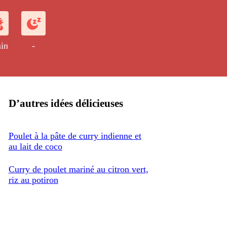
in
-
D’autres idées délicieuses
Poulet à la pâte de curry indienne et
au lait de coco
Curry de poulet mariné au citron vert,
riz au potiron