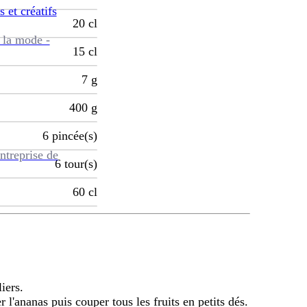
s et créatifs
20
cl
 la mode -
15
cl
7
g
400
g
6
pincée(s)
ntreprise de
6
tour(s)
60
cl
iers.
l'ananas puis couper tous les fruits en petits dés.