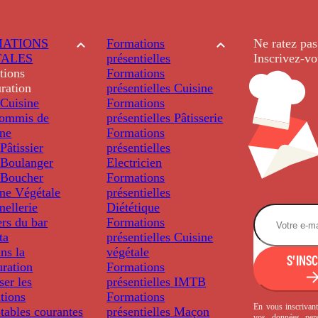
ATIONS
Formations
Ne ratez pas
TALES
présentielles
Inscrivez-vo
tions
Formations
ration
présentielles
Cuisine
Cuisine
Formations
ommis de
présentielles
Pâtisserie
ine
Formations
âtissier
présentielles
Boulanger
Electricien
Boucher
Formations
ine Végétale
présentielles
ellerie
Diététique
rs du bar
Formations
ta
présentielles
Cuisine
ns la
végétale
S'INS
uration
Formations
ser les
présentielles
IMTB
tions
Formations
En vous inscrivant
tables courantes
présentielles
Maçon
vos données per