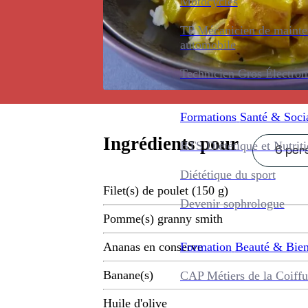
Motocycles
TP Mécanicien de maint
automobile
Technicien Gros Électro
Formations
Santé & Soci
Ingrédients pour
BTS Diététique et Nutrit
6 pers
Diététique du sport
Filet(s) de poulet (150 g)
Devenir sophrologue
Pomme(s) granny smith
Formation
Beauté & Bien
Ananas en conserve
Banane(s)
CAP Métiers de la Coiffu
Huile d'olive