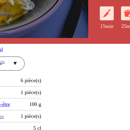
basmati.
enance
15min
25m
ménager
al
ion
.
6
pièce(s)
1
pièce(s)
-être
100
g
1
pièce(s)
re
5
cl