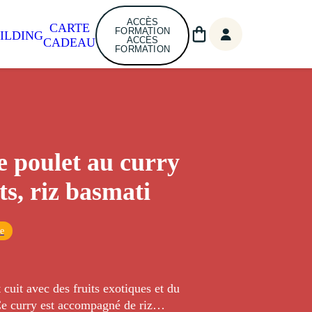
ACCÈS
CARTE
FORMATION
ILDING
ACCÈS
CADEAU
FORMATION
de poulet au curry
ts, riz basmati
ue
t cuit avec des fruits exotiques et du
Ce curry est accompagné de riz