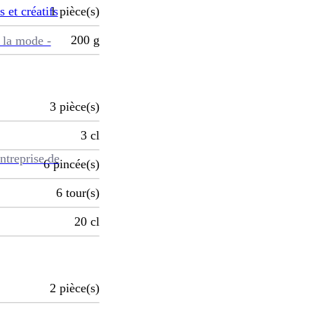
s et créatifs
1
pièce(s)
200
g
 la mode -
3
pièce(s)
3
cl
ntreprise de
6
pincée(s)
6
tour(s)
20
cl
2
pièce(s)