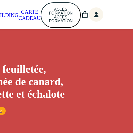
ACCÈS
CARTE
FORMATION
ILDING
ACCÈS
CADEAU
FORMATION
feuilletée,
chée de canard,
tte et échalote
se