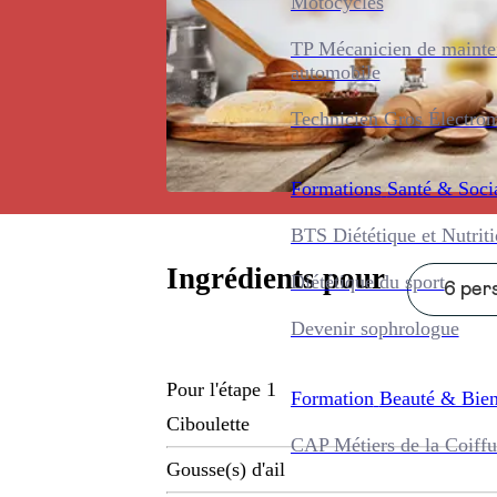
Motocycles
TP Mécanicien de maint
automobile
Technicien Gros Électro
Formations
Santé & Soci
BTS Diététique et Nutrit
Ingrédients pour
Diététique du sport
6 pers
Devenir sophrologue
Pour l'étape 1
Formation
Beauté & Bien
Ciboulette
CAP Métiers de la Coiffu
Gousse(s) d'ail