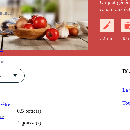
Un plat génére
canard aux éc
enance
ménager
32min
30m
al
ion
D’a
.
La 
Tou
-être
0.5
botte(s)
re
1
gousse(s)