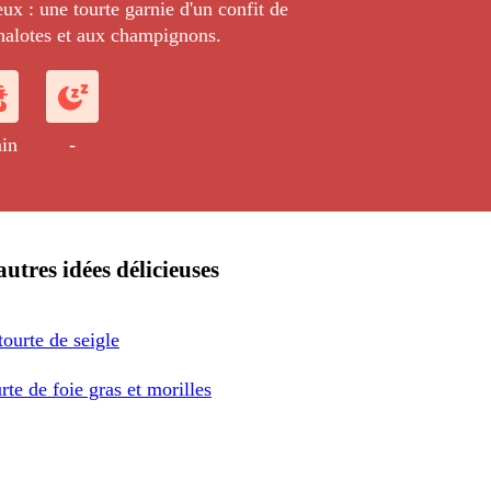
ux : une tourte garnie d'un confit de
halotes et aux champignons.
in
-
utres idées délicieuses
tourte de seigle
rte de foie gras et morilles