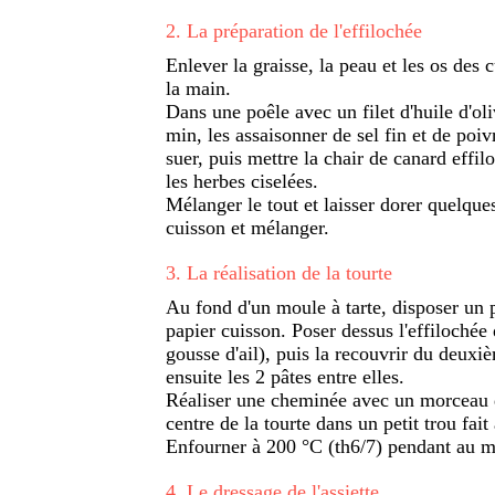
2
.
La préparation de l'effilochée
Enlever la graisse, la peau et les os des c
la main.
Dans une poêle avec un filet d'huile d'o
min, les assaisonner de sel fin et de poivr
suer, puis mettre la chair de canard effilo
les herbes ciselées.
Mélanger le tout et laisser dorer quelque
cuisson et mélanger.
3
.
La réalisation de la tourte
Au fond d'un moule à tarte, disposer un 
papier cuisson. Poser dessus l'effilochée 
gousse d'ail), puis la recouvrir du deuxi
ensuite les 2 pâtes entre elles.
Réaliser une cheminée avec un morceau d
centre de la tourte dans un petit trou fait
Enfourner à 200 °C (th6/7) pendant au 
4
.
Le dressage de l'assiette