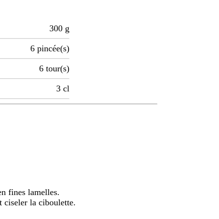
300
g
6
pincée(s)
6
tour(s)
3
cl
n fines lamelles.
 ciseler la ciboulette.