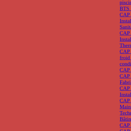
pisci
BTS 
CAP 
Insta
Sanit
CAP 
Insta
Ther
CAP I
froid
condi
CAP 
CAP 
Fabri
CAP 
Insta
CAP 
Main
Tech
Bâti
CAP