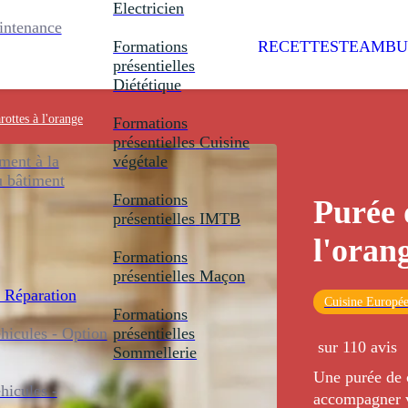
Electricien
intenance
Formations
RECETTES
TEAMBU
présentielles
Diététique
rottes à l'orange
Formations
présentielles
Cuisine
ent à la
végétale
u bâtiment
Formations
Purée 
présentielles
IMTB
l'oran
Formations
présentielles
Maçon
 Réparation
Cuisine Europé
Formations
icules - Option
présentielles
sur 110 avis
Sommellerie
Une purée de c
icules -
accompagner v