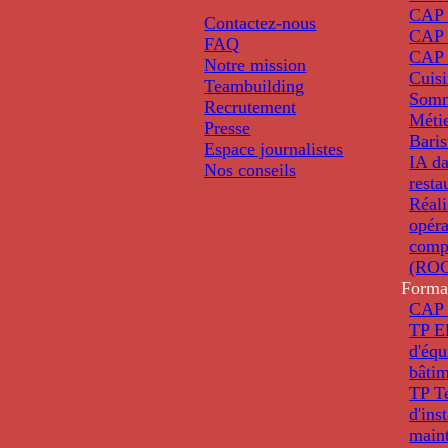
CAP P
Contactez-nous
CAP 
FAQ
CAP 
Notre mission
Cuis
Teambuilding
Somm
Recrutement
Métie
Presse
Baris
Espace journalistes
IA da
Nos conseils
resta
Réali
opéra
comp
(ROC
Forma
CAP 
TP El
d'éq
bâti
TP T
d'ins
main