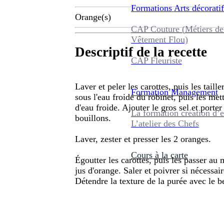
Formations
Arts décoratif
Orange(s)
CAP Couture (Métiers de
Vêtement Flou)
Descriptif de la recette
CAP Fleuriste
Laver et peler les carottes, puis les taill
Formation
Management
sous l'eau froide du robinet, puis les met
d'eau froide. Ajouter le gros sel et porter 
La formation création d’e
bouillons.
L’atelier des Chefs
Laver, zester et presser les 2 oranges.
Cours à la carte
Égoutter les carottes, puis les passer au 
jus d'orange. Saler et poivrer si nécessair
Détendre la texture de la purée avec le b