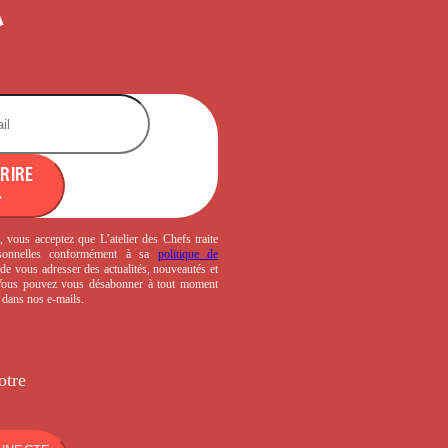
CRIRE
, vous acceptez que L’atelier des Chefs traite
sonnelles conformément à sa
politique de
de vous adresser des actualités, nouveautés et
 Vous pouvez vous désabonner à tout moment
s dans nos e-mails.
otre