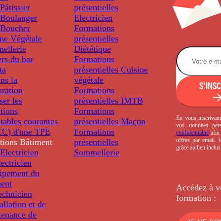
âtissier
présentielles
Boulanger
Electricien
Boucher
Formations
ine Végétale
présentielles
ellerie
Diététique
rs du bar
Formations
ta
présentielles
Cuisine
ns la
végétale
S'INS
uration
Formations
ser les
présentielles
IMTB
tions
Formations
En vous inscrivant
tables courantes
présentielles
Maçon
vos données per
C) d'une TPE
Formations
confidentialité
afin 
offres par email.
tions
Bâtiment
présentielles
grâce au lien inclu
Electricien
Sommellerie
ectricien
uipement du
ment
Accédez à v
echnicien
formation :
tallation et de
tenance de