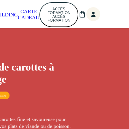
ACCÈS
CARTE
FORMATION
ILDING
ACCÈS
CADEAU
FORMATION
de carottes à
ge
enne
arottes fine et savoureuse pour
os plats de viande ou de poisson.