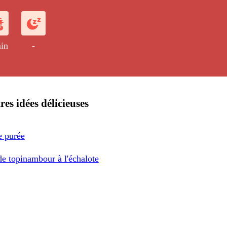
in
-
res idées délicieuses
 purée
de topinambour à l'échalote