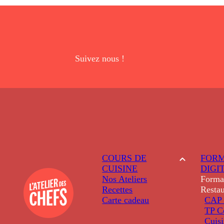
Suivez nous !
COURS DE
FORM
CUISINE
DIGI
Nos Ateliers
Forma
Recettes
Restau
Carte cadeau
CAP 
TP C
Cuis