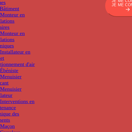
JE ME CO
nes
JE ME CO
Bâtiment
Monteur en
llations
aires
Monteur en
llations
miques
nstallateur en
 et
tionnement d'air
Ébéniste
Menuisier
cant
Menuisier
llateur
Interventions en
tenance
nique des
ments
 Maçon