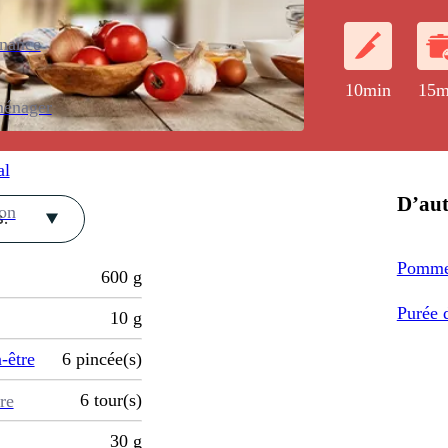
enance
10min
15m
ménager
al
D’aut
ion
.
Pomme
600
g
Purée 
10
g
-être
6
pincée(s)
6
tour(s)
re
30
g