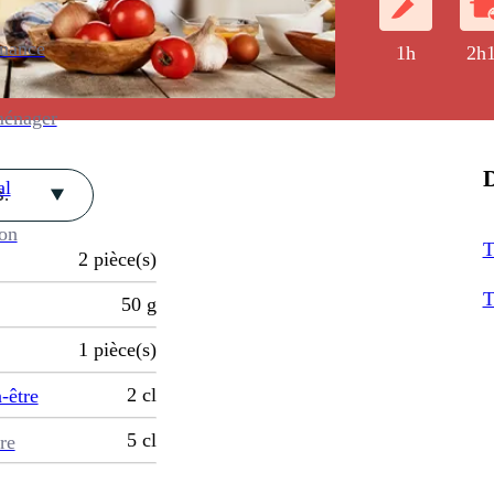
enance
1h
2h
ménager
D
al
.
ion
T
2
pièce(s)
T
50
g
1
pièce(s)
2
cl
-être
5
cl
re