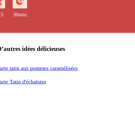
15
30min
’autres idées délicieuses
arte tatin aux pommes caramélisées
arte Tatin d'échalotes