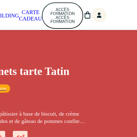
ACCÈS
CARTE
FORMATION
ILDING
ACCÈS
CADEAU
FORMATION
ets tarte Tatin
enne
âtissier à base de biscuit, de crème
ados et de gâteau de pommes confites
t recouvert de fils de caramel.