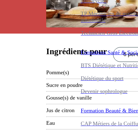
Motocycles
TP Mécanicien de maint
automobile
Technicien Gros Électro
Ingrédients pour
Formations
Santé & Soci
6 pers
BTS Diététique et Nutrit
Pomme(s)
Diététique du sport
Sucre en poudre
Devenir sophrologue
Gousse(s) de vanille
Jus de citron
Formation
Beauté & Bien
Eau
CAP Métiers de la Coiffu