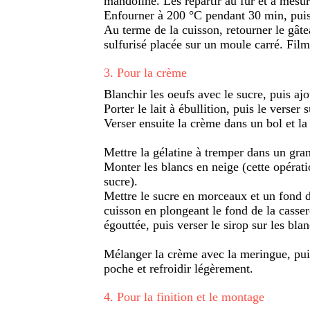
mandoline. Les répartir au fur et à mesure
Enfourner à 200 °C pendant 30 min, puis
Au terme de la cuisson, retourner le gât
sulfurisé placée sur un moule carré. Film
3
.
Pour la crème
Blanchir les oeufs avec le sucre, puis ajo
Porter le lait à ébullition, puis le verser
Verser ensuite la crème dans un bol et la 
Mettre la gélatine à tremper dans un gran
Monter les blancs en neige (cette opérati
sucre).
Mettre le sucre en morceaux et un fond d'
cuisson en plongeant le fond de la cassero
égouttée, puis verser le sirop sur les bla
Mélanger la crème avec la meringue, pui
poche et refroidir légèrement.
4
.
Pour la finition et le montage