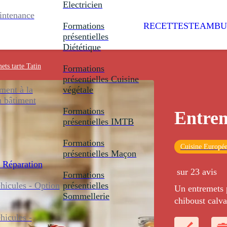
Electricien
intenance
Formations
RECETTES
TEAMBU
présentielles
Diététique
ets tarte Tatin
Formations
présentielles
Cuisine
ent à la
végétale
u bâtiment
Formations
Entrem
présentielles
IMTB
Formations
Cuisine Europé
présentielles
Maçon
 Réparation
sur 23 avis
Formations
icules - Option
présentielles
Un entremets p
Sommellerie
chiboust calv
au four, le tou
icules -