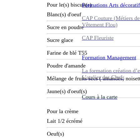
Pour le(s) biscuit(s)
Formations
Arts décoratif
Blanc(s) d'oeuf
CAP Couture (Métiers de
Vêtement Flou)
Sucre en poudre
CAP Fleuriste
Sucre glace
Farine de blé T55
Formation
Management
Poudre d'amande
La formation création d’e
L’atelier des Chefs
Mélange de fruits secs ( amandes, noisette
Jaune(s) d'oeuf(s)
Cours à la carte
Pour la crème
Lait 1/2 écrémé
Oeuf(s)