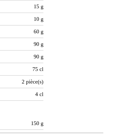
15
g
10
g
60
g
90
g
90
g
75
cl
2
pièce(s)
4
cl
150
g