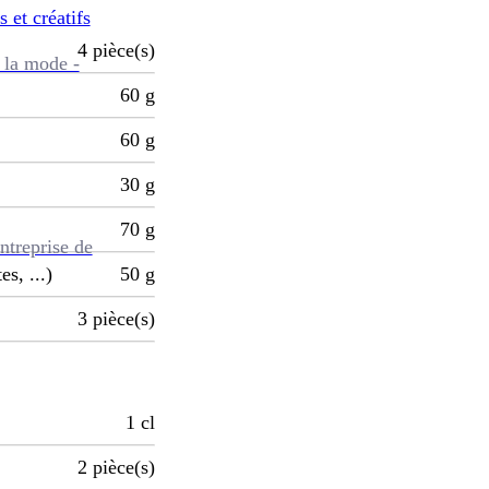
s et créatifs
4
pièce(s)
 la mode -
60
g
60
g
30
g
70
g
ntreprise de
s, ...)
50
g
3
pièce(s)
1
cl
2
pièce(s)