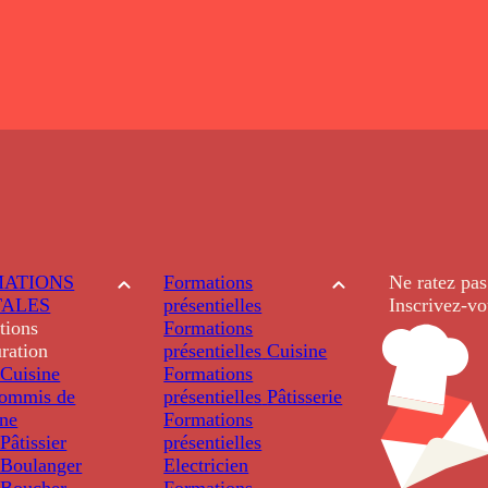
ATIONS
Formations
Ne ratez pas
TALES
présentielles
Inscrivez-vo
tions
Formations
ration
présentielles
Cuisine
Cuisine
Formations
ommis de
présentielles
Pâtisserie
ine
Formations
âtissier
présentielles
Boulanger
Electricien
Boucher
Formations