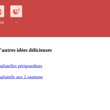
in
-
’autres idées délicieuses
gliatelles périgourdines
gliatelle aux 2 saumons