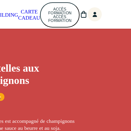
ACCÈS
CARTE
FORMATION
ILDING
ACCÈS
CADEAU
FORMATION
telles aux
ignons
e
tes est accompagné de champignons
e sauce au beurre et au soja.