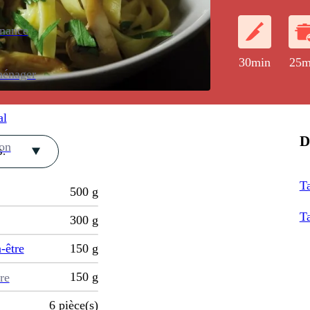
enance
30min
25m
ménager
al
D
ion
.
Ta
500
g
Ta
300
g
-être
150
g
150
g
re
6
pièce(s)