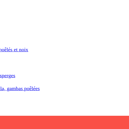
poêlés et noix
asperges
ola, gambas poêlées