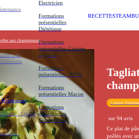
Electricien
intenance
Formations
RECETTES
TEAMBU
présentielles
Diététique
telles aux champignons
Formations
présentielles
Cuisine
ent à la
végétale
u bâtiment
Formations
Taglia
présentielles
IMTB
champ
Formations
présentielles
Maçon
 Réparation
Cuisine Italienn
Formations
icules - Option
présentielles
sur 94 avis
Sommellerie
Ce plat de pâ
icules -
poêlés avec un