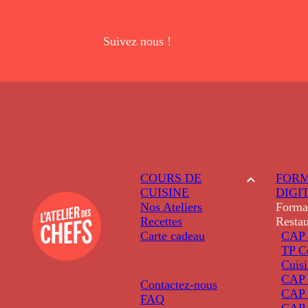
Suivez nous !
COURS DE
FORM
CUISINE
DIGI
Nos Ateliers
Forma
Recettes
Restau
Carte cadeau
CAP 
TP C
Cuis
CAP P
Contactez-nous
CAP 
FAQ
CAP 