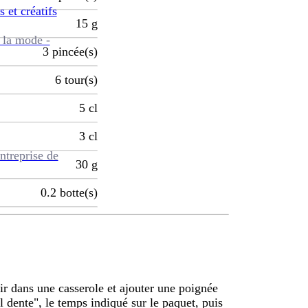
s et créatifs
15
g
 la mode -
3
pincée(s)
6
tour(s)
5
cl
3
cl
ntreprise de
30
g
0.2
botte(s)
ir dans une casserole et ajouter une poignée
al dente", le temps indiqué sur le paquet, puis