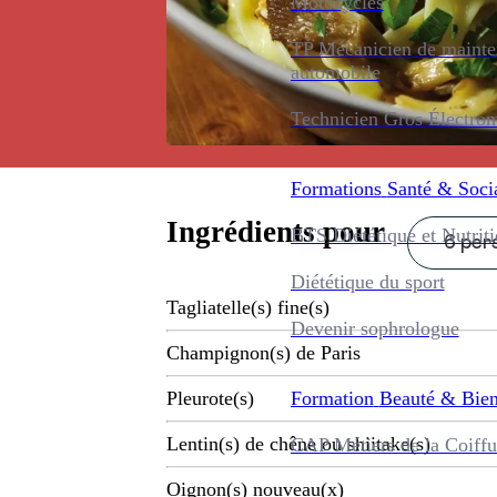
Motocycles
TP Mécanicien de maint
automobile
Technicien Gros Électro
Formations
Santé & Soci
Ingrédients pour
BTS Diététique et Nutrit
6 pers
Diététique du sport
Tagliatelle(s) fine(s)
Devenir sophrologue
Champignon(s) de Paris
Formation
Beauté & Bien
Pleurote(s)
Lentin(s) de chêne ou shiitake(s)
CAP Métiers de la Coiffu
Oignon(s) nouveau(x)