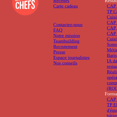
Recettes
Restau
Carte cadeau
CAP 
TP C
Cuis
CAP P
Contactez-nous
CAP 
FAQ
CAP 
Notre mission
Cuis
Teambuilding
Somm
Recrutement
Métie
Presse
Baris
Espace journalistes
IA da
Nos conseils
resta
Réali
opéra
comp
(ROC
Forma
CAP 
TP El
d'éq
bâti