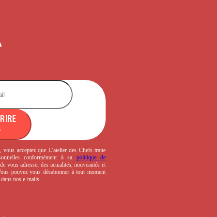
CRIRE
, vous acceptez que L’atelier des Chefs traite
sonnelles conformément à sa
politique de
de vous adresser des actualités, nouveautés et
 Vous pouvez vous désabonner à tout moment
s dans nos e-mails.