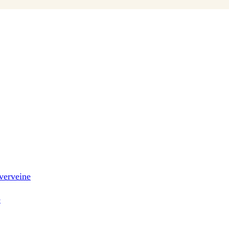
 verveine
e