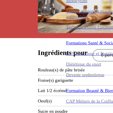
Motocycles
TP Mécanicien de maint
automobile
Technicien Gros Électro
Formations
Santé & Soci
Ingrédients pour
BTS Diététique et Nutrit
6 pers
Diététique du sport
Rouleau(x) de pâte brisée
Devenir sophrologue
Fraise(s) gariguette
Formation
Beauté & Bien
Lait 1/2 écrémé
Oeuf(s)
CAP Métiers de la Coiffu
Sucre en poudre