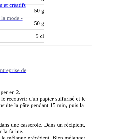
s et créatifs
50
g
 la mode -
50
g
5
cl
ntreprise de
uper en 2.
le recouvrir d'un papier sulfurisé et le
nsuite la pâte pendant 15 min, puis la
n dans une casserole. Dans un récipient,
r la farine.
sur le mélange précédent. Bien mélanger