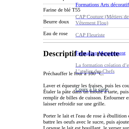
Formations
Arts décoratif
Farine de blé T55
CAP Couture (Métiers de
Beurre doux
Vêtement Flou)
Eau de rose
CAP Fleuriste
Descriptif de la recette
Formation
Management
La formation création d’e
L’atelier des Chefs
Préchauffer le four à 180 °C.
Laver et équeuter les fraises, puis les co
Cours à la carte
Étaler la pâte dans un moule à tarte, puis 
remplir de billes de cuisson. Enfourner e
laisser refroidir sur une grille.
Porter le lait et l'eau de rose à ébullitio
battre les oeufs avec le sucre, puis ajoute
Lorsque le lait est bouillant, le verser 