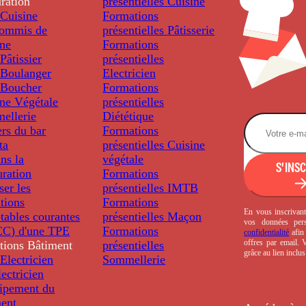
ration
présentielles
Cuisine
Cuisine
Formations
ommis de
présentielles
Pâtisserie
ine
Formations
âtissier
présentielles
Boulanger
Electricien
Boucher
Formations
ine Végétale
présentielles
ellerie
Diététique
rs du bar
Formations
ta
présentielles
Cuisine
ns la
végétale
S'INS
uration
Formations
ser les
présentielles
IMTB
tions
Formations
En vous inscrivant
tables courantes
présentielles
Maçon
vos données per
C) d'une TPE
Formations
confidentialité
afin 
offres par email.
tions
Bâtiment
présentielles
grâce au lien inclu
Electricien
Sommellerie
ectricien
uipement du
ment