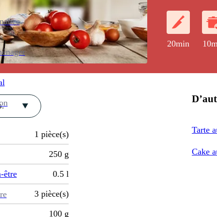
enance
20min
10m
ménager
al
D’aut
ion
.
Tarte a
1
pièce(s)
Cake a
250
g
-être
0.5
l
3
pièce(s)
re
100
g