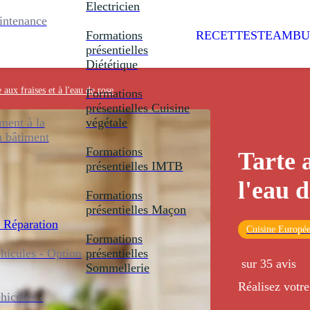
Electricien
intenance
Formations
RECETTES
TEAMBU
présentielles
Diététique
 aux fraises et à l'eau de rose
Formations
présentielles
Cuisine
ent à la
végétale
u bâtiment
Formations
Tarte a
présentielles
IMTB
l'eau d
Formations
présentielles
Maçon
 Réparation
Cuisine Europé
Formations
icules - Option
présentielles
sur 35 avis
Sommellerie
Réalisez votre 
icules -