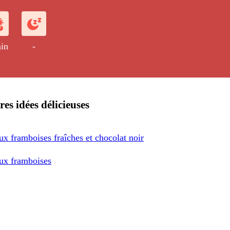
in
-
res idées délicieuses
ux framboises fraîches et chocolat noir
ux framboises