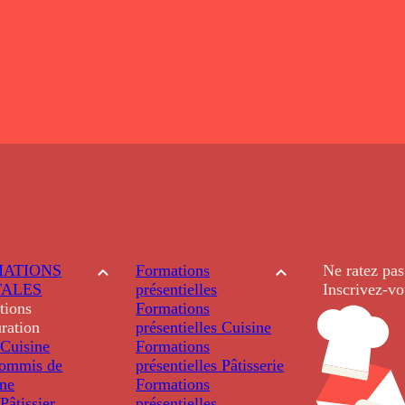
ATIONS
Formations
Ne ratez pas
TALES
présentielles
Inscrivez-vo
tions
Formations
ration
présentielles
Cuisine
Cuisine
Formations
ommis de
présentielles
Pâtisserie
ine
Formations
âtissier
présentielles