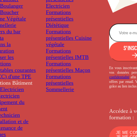
Boulanger
Electricien
Boucher
Formations
ine Végétale
présentielles
ellerie
Diététique
rs du bar
Formations
ta
présentielles
Cuisine
ns la
végétale
S'INS
uration
Formations
ser les
présentielles
IMTB
tions
Formations
En vous inscrivant
tables courantes
présentielles
Maçon
vos données per
C) d'une TPE
Formations
confidentialité
afin 
offres par email.
tions
Bâtiment
présentielles
grâce au lien inclu
Electricien
Sommellerie
ectricien
uipement du
ment
Accédez à v
echnicien
formation :
tallation et de
tenance de
JE ME CO
nes
JE ME CO