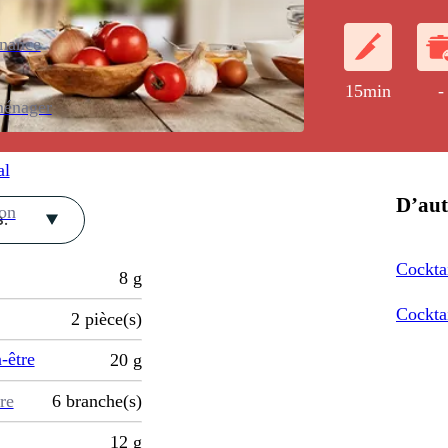
enance
15min
-
ménager
al
D’aut
ion
.
Cocktai
8
g
Cockta
2
pièce(s)
-être
20
g
re
6
branche(s)
12
g