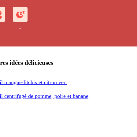
-
res idées délicieuses
l mangue-litchis et citron vert
il centrifugé de pomme, poire et banane