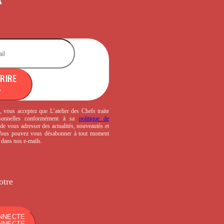
CRIRE
, vous acceptez que L’atelier des Chefs traite
sonnelles conformément à sa
politique de
de vous adresser des actualités, nouveautés et
 Vous pouvez vous désabonner à tout moment
s dans nos e-mails.
otre
NNECTE
NNECTE