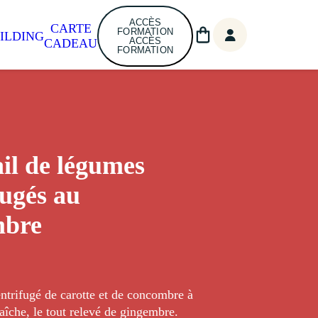
ACCÈS
CARTE
FORMATION
ILDING
ACCÈS
CADEAU
FORMATION
il de légumes
fugés au
mbre
ntrifugé de carotte et de concombre à
raîche, le tout relevé de gingembre.