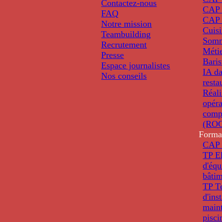
Contactez-nous
CAP 
FAQ
CAP 
Notre mission
Cuis
Teambuilding
Somm
Recrutement
Métie
Presse
Baris
Espace journalistes
IA da
Nos conseils
resta
Réali
opéra
comp
(ROC
Forma
CAP 
TP El
d'éq
bâti
TP T
d'ins
main
pisci