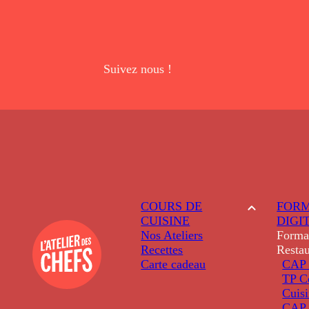
Suivez nous !
COURS DE
FORM
CUISINE
DIGI
Nos Ateliers
Forma
Recettes
Restau
Carte cadeau
CAP 
TP C
Cuis
CAP P