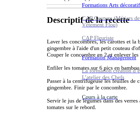
Formations
Arts décoratif
CAP Couture (Métiers de
Descriptif de la recette
Vêtement Flou)
CAP Fleuriste
Laver les concombres, les carottes et la 
gingembre à l'aide d'un petit couteau d'of
Couper le concombre en 2 et enlever les pé
Formation
Management
Enfiler les tomates sur 6 pics en bambou
La formation création d’e
L’atelier des Chefs
Passer à la centrifugeuse les feuilles de 
gingembre. Finir par le concombre.
Cours à la carte
Servir le jus de légumes dans des verres 
tomates sur le rebord.