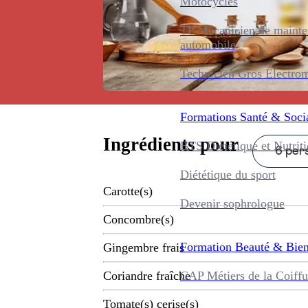
Motocycles
TP Mécanicien de maint
automobile
Technicien Gros Électro
Formations
Santé & Soci
Ingrédients pour
BTS Diététique et Nutrit
6 pers
Diététique du sport
Carotte(s)
Devenir sophrologue
Concombre(s)
Formation
Beauté & Bien
Gingembre frais
CAP Métiers de la Coiffu
Coriandre fraîche
Tomate(s) cerise(s)