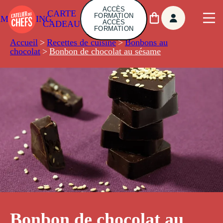
ACCÈS
CARTE
FORMATION
AMBUILDING
ACCÈS
CADEAU
FORMATION
Accueil
>
Recettes de cuisine
>
Bonbons au
chocolat
>
Bonbon de chocolat au sésame
Bonbon de chocolat au