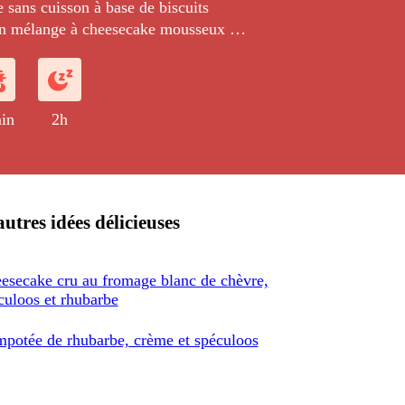
 sans cuisson à base de biscuits
un mélange à cheesecake mousseux et
e de rhubarbe.
in
2h
utres idées délicieuses
esecake cru au fromage blanc de chèvre,
culoos et rhubarbe
potée de rhubarbe, crème et spéculoos