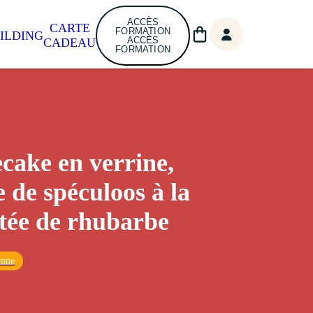
ACCÈS
CARTE
FORMATION
ILDING
ACCÈS
CADEAU
FORMATION
cake en verrine,
e de spéculoos à la
ée de rhubarbe
enne