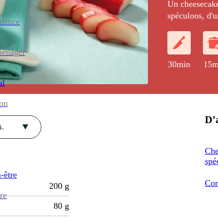
Un cheesecake
spéculoos, d'
enance
d'une compoté
ménager
30min
15m
al
ion
D’a
.
Che
spé
-être
Com
200
g
re
80
g