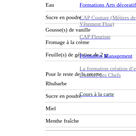
Formations
Arts décoratif
Eau
Sucre en poudre
CAP Couture (Métiers de
Vêtement Flou)
Gousse(s) de vanille
CAP Fleuriste
Fromage à la crème
Feuille(s) de gélatine de 2 g
Formation
Management
La formation création d’e
Pour le reste de la recette
L’atelier des Chefs
Rhubarbe
Cours à la carte
Sucre en poudre
Miel
Menthe fraîche