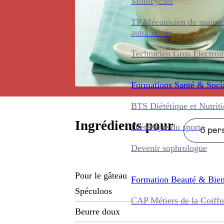
Motocycles
TP Mécanicien de maint
automobile
Technicien Gros Électro
Formations
Santé & Soci
BTS Diététique et Nutrit
Ingrédients pour
Diététique du sport
6 pers
Devenir sophrologue
Pour le gâteau
Formation
Beauté & Bien
Spéculoos
CAP Métiers de la Coiffu
Beurre doux