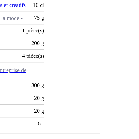
s et créatifs
10
cl
75
g
 la mode -
1
pièce(s)
200
g
4
pièce(s)
ntreprise de
300
g
20
g
20
g
6
f