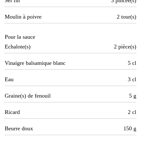
Sel fin
3
pincée(s)
Moulin à poivre
2
tour(s)
Pour la sauce
Echalote(s)
2
pièce(s)
Vinaigre balsamique blanc
5
cl
Eau
3
cl
Graine(s) de fenouil
5
g
Ricard
2
cl
Beurre doux
150
g