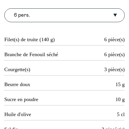
6 pers.
Filet(s) de truite (140 g)
6
pièce(s)
Branche de Fenouil séché
6
pièce(s)
Courgette(s)
3
pièce(s)
Beurre doux
15
g
Sucre en poudre
10
g
Huile d'olive
5
cl