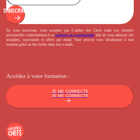
S'INSCRIRE
En vous inscrivant, vous acceptez que L’atelier des Chefs traite vos données
personnelles conformément à sa
politique de confidentialité
afin de vous adresser des
actualités, nouveautés et offres par email. Vous pouvez vous désabonner à tout
moment grâce au lien inclus dans nos e-mails.
Accédez à votre
formation :
JE ME CONNECTE
JE ME CONNECTE