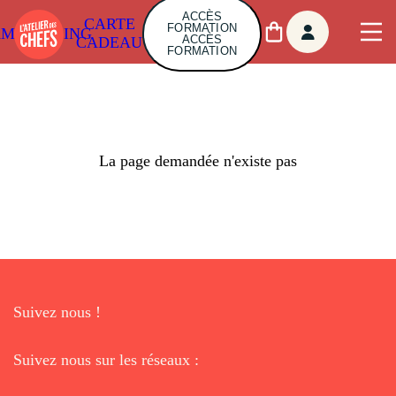
ACCÈS
CARTE
FORMATION
AMBUILDING
ACCÈS
CADEAU
FORMATION
La page demandée n'existe pas
Suivez nous !
Suivez nous sur les réseaux :