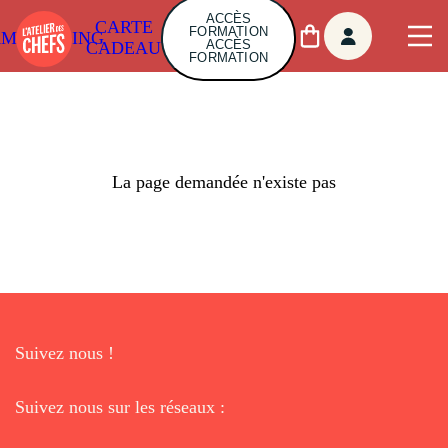
ACCÈS
CARTE
FORMATION
AMBUILDING
ACCÈS
CADEAU
FORMATION
La page demandée n'existe pas
Suivez nous !
Suivez nous sur les réseaux :