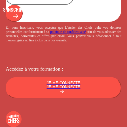
S'INSCRIRE
En vous inscrivant, vous acceptez que L’atelier des Chefs traite vos données
personnelles conformément à sa
politique de confidentialité
afin de vous adresser des
actualités, nouveautés et offres par email. Vous pouvez vous désabonner à tout
moment grâce au lien inclus dans nos e-mails.
Accédez à votre
formation :
JE ME CONNECTE
JE ME CONNECTE