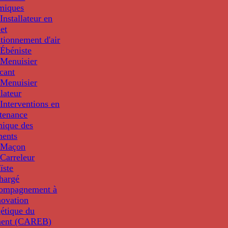
miques
nstallateur en
 et
tionnement d'air
Ébéniste
Menuisier
cant
Menuisier
llateur
Interventions en
tenance
nique des
ments
 Maçon
Carreleur
ïste
hargé
compagnement à
novation
étique du
ment (CAREB)