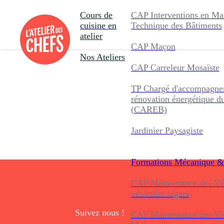
Cours de
CAP Interventions en Ma
cuisine en
Technique des Bâtiments
atelier
CAP Maçon
Nos Ateliers
CAP Carreleur Mosaïste
TP Chargé d'accompagnem
rénovation énergétique d
(CAREB)
Jardinier Paysagiste
Formations
Mécanique &
CAP Maintenance des Véh
véhicules légers
Suivez nous !
CAP Maintenance des Véh