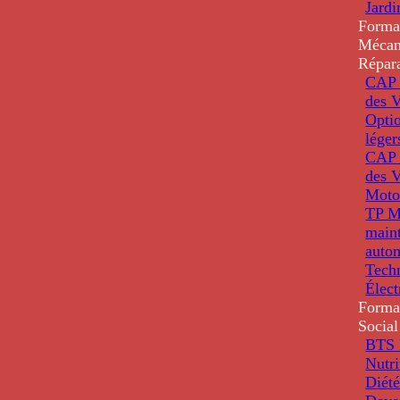
Jardi
Forma
Mécan
Répar
CAP 
des V
Optio
léger
CAP 
des V
Moto
TP M
main
auto
Tech
Élec
Forma
Social
BTS D
Nutri
Diété