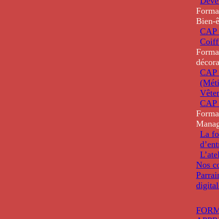
Deve
Forma
Bien-ê
CAP 
Coiff
Forma
décora
CAP 
(Méti
Vête
CAP 
Forma
Mana
La fo
d’ent
L’ate
Nos co
Parrai
digita
FORM