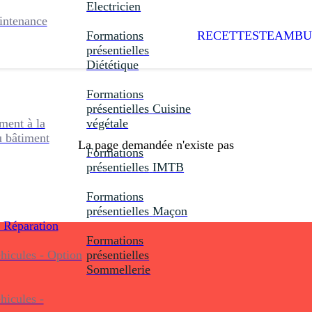
Electricien
intenance
Formations
RECETTES
TEAMBU
présentielles
Diététique
Formations
présentielles
Cuisine
ent à la
végétale
u bâtiment
La page demandée n'existe pas
Formations
présentielles
IMTB
Formations
présentielles
Maçon
 Réparation
Formations
icules - Option
présentielles
Sommellerie
icules -