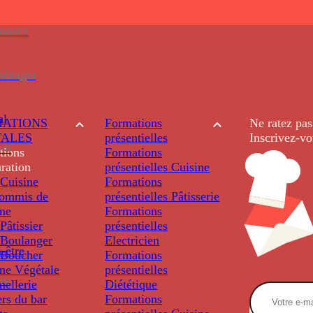
enance
ménager
al
ATIONS
Formations
Ne ratez pas
TALES
présentielles
Inscrivez-vo
ion
tions
Formations
ration
présentielles
Cuisine
Cuisine
Formations
ommis de
présentielles
Pâtisserie
ine
Formations
âtissier
présentielles
Boulanger
Electricien
-être
Boucher
Formations
ine Végétale
présentielles
re
ellerie
Diététique
rs du bar
Formations