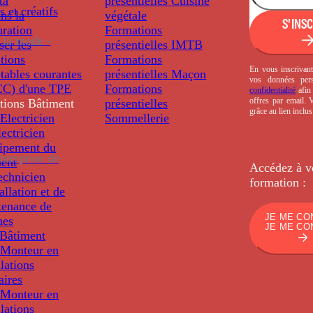
ta
présentielles
Cuisine
s et créatifs
ns la
végétale
S'INS
uration
Formations
 la mode -
ser les
présentielles
IMTB
tions
Formations
En vous inscrivant
tables courantes
présentielles
Maçon
vos données per
C) d'une TPE
Formations
confidentialité
afin 
offres par email.
tions
Bâtiment
présentielles
grâce au lien inclu
Electricien
Sommellerie
ectricien
uipement du
ntreprise de
ment
Accédez à v
echnicien
formation :
tallation et de
tenance de
JE ME CO
nes
JE ME CO
Bâtiment
Monteur en
llations
aires
Monteur en
llations