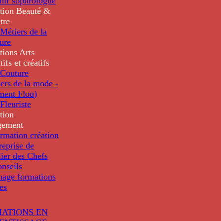
nir sophrologue
tion
Beauté &
tre
Métiers de la
ure
tions
Arts
tifs et créatifs
Couture
ers de la mode -
ment Flou)
Fleuriste
tion
gement
rmation création
reprise de
lier des Chefs
nseils
nage formations
les
ATIONS EN