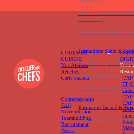
Motocycles
TP Mécanicien de maint
automobile
Technicien Gros Électro
Formations
Santé & Soci
COURS DE
FORM
CUISINE
DIGI
BTS Diététique et Nutrit
Nos Ateliers
Forma
Recettes
Restau
Diététique du sport
Carte cadeau
CAP 
TP C
Devenir sophrologue
Cuis
CAP P
Contactez-nous
CAP 
FAQ
Formation
Beauté & Bien
CAP 
Notre mission
Cuis
Teambuilding
CAP Métiers de la Coiffu
Somm
Recrutement
Métie
Presse