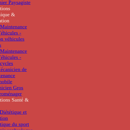
nier Paysagiste
tions
ique &
ation
Maintenance
éhicules -
n véhicules
s
Maintenance
éhicules -
cycles
écanicien de
tenance
mobile
nicien Gros
troménager
tions
Santé &
iététique et
tion
tique du sport