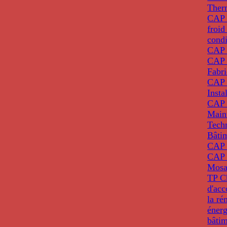
Ther
CAP I
froid
condi
CAP 
CAP 
Fabri
CAP 
Insta
CAP 
Main
Tech
Bâti
CAP
CAP 
Mosa
TP C
d'ac
la ré
énerg
bâti