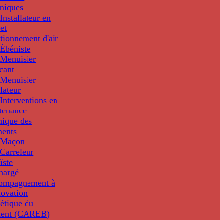
miques
nstallateur en
 et
tionnement d'air
Ébéniste
Menuisier
cant
Menuisier
llateur
Interventions en
tenance
nique des
ments
 Maçon
Carreleur
ïste
hargé
compagnement à
novation
étique du
ment (CAREB)