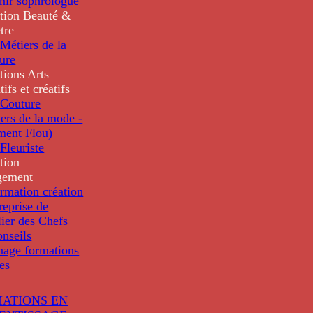
nir sophrologue
tion
Beauté &
tre
Métiers de la
ure
tions
Arts
tifs et créatifs
Couture
ers de la mode -
ment Flou)
Fleuriste
tion
gement
rmation création
reprise de
lier des Chefs
nseils
nage formations
les
ATIONS EN