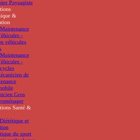
nier Paysagiste
tions
ique &
ation
Maintenance
éhicules -
n véhicules
s
Maintenance
éhicules -
cycles
écanicien de
tenance
mobile
nicien Gros
troménager
tions
Santé &
iététique et
tion
tique du sport