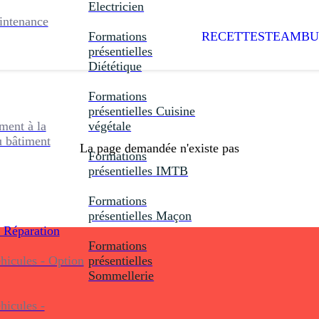
Electricien
intenance
Formations
RECETTES
TEAMBU
présentielles
Diététique
Formations
présentielles
Cuisine
ent à la
végétale
u bâtiment
La page demandée n'existe pas
Formations
présentielles
IMTB
Formations
présentielles
Maçon
 Réparation
Formations
icules - Option
présentielles
Sommellerie
icules -