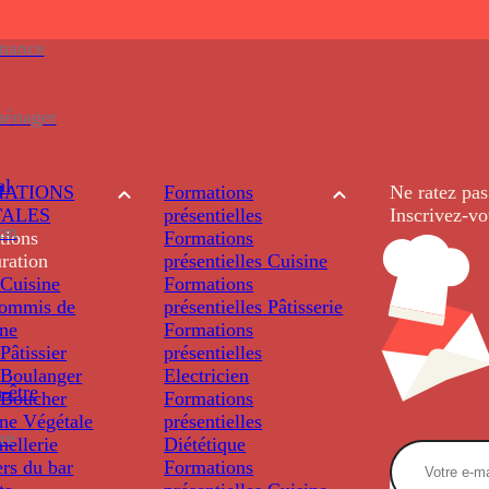
enance
ménager
al
ATIONS
Formations
Ne ratez pas
TALES
présentielles
Inscrivez-vo
ion
tions
Formations
ration
présentielles
Cuisine
Cuisine
Formations
ommis de
présentielles
Pâtisserie
ine
Formations
âtissier
présentielles
Boulanger
Electricien
-être
Boucher
Formations
ine Végétale
présentielles
re
ellerie
Diététique
rs du bar
Formations