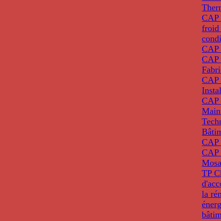
Ther
CAP I
froid
condi
CAP 
CAP 
Fabri
CAP 
Insta
CAP 
Main
Tech
Bâti
CAP
CAP 
Mosa
TP C
d'ac
la ré
énerg
bâti