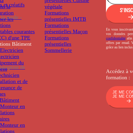
ta
présentielles
Cuisine
s et créatifs
ns la
végétale
S'INS
uration
Formations
 la mode -
ser les
présentielles
IMTB
tions
Formations
En vous inscrivant
tables courantes
présentielles
Maçon
vos données per
C) d'une TPE
Formations
confidentialité
afin 
offres par email.
tions
Bâtiment
présentielles
grâce au lien inclu
Electricien
Sommellerie
ectricien
uipement du
ntreprise de
ment
Accédez à v
echnicien
formation :
tallation et de
tenance de
JE ME CO
nes
JE ME CO
Bâtiment
Monteur en
llations
aires
Monteur en
llations