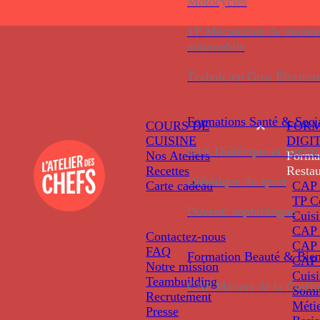
Motocycles
TP Mécanicien de maint
automobile
Technicien Gros Électro
Formations
Santé & Soci
COURS DE
FORM
CUISINE
DIGI
BTS Diététique et Nutrit
Nos Ateliers
Forma
Recettes
Restau
Diététique du sport
Carte cadeau
CAP 
TP C
Devenir sophrologue
Cuis
CAP P
Contactez-nous
CAP 
FAQ
Formation
Beauté & Bien
CAP 
Notre mission
Cuis
Teambuilding
CAP Métiers de la Coiffu
Somm
Recrutement
Métie
Presse