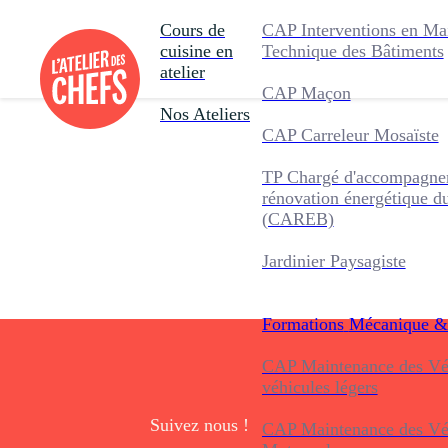
Cours de
CAP Interventions en Ma
cuisine en
Technique des Bâtiments
atelier
CAP Maçon
Nos Ateliers
CAP Carreleur Mosaïste
TP Chargé d'accompagnem
rénovation énergétique d
(CAREB)
Jardinier Paysagiste
Formations
Mécanique &
CAP Maintenance des Véh
véhicules légers
Suivez nous !
CAP Maintenance des Véh