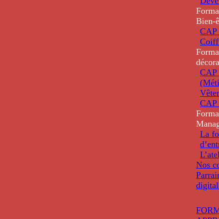
Deve
Forma
Bien-ê
CAP 
Coiff
Forma
décora
CAP 
(Méti
Vête
CAP 
Forma
Mana
La fo
d’ent
L’ate
Nos co
Parrai
digita
FORM