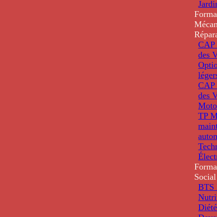
Jardi
Forma
Mécan
Répar
CAP 
des V
Optio
léger
CAP 
des V
Moto
TP M
main
auto
Tech
Élec
Forma
Social
BTS D
Nutri
Diété