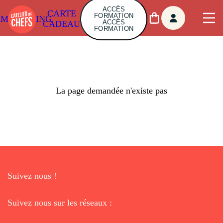
ACCÈS
CARTE
FORMATION
AMBUILDING
ACCÈS
CADEAU
FORMATION
La page demandée n'existe pas
Suivez nous !
Suivez nous sur les réseaux :