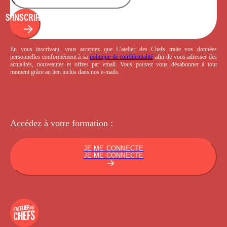
S'INSCRIRE
En vous inscrivant, vous acceptez que L’atelier des Chefs traite vos données
personnelles conformément à sa
politique de confidentialité
afin de vous adresser des
actualités, nouveautés et offres par email. Vous pouvez vous désabonner à tout
moment grâce au lien inclus dans nos e-mails.
Accédez à votre
formation :
JE ME CONNECTE
JE ME CONNECTE