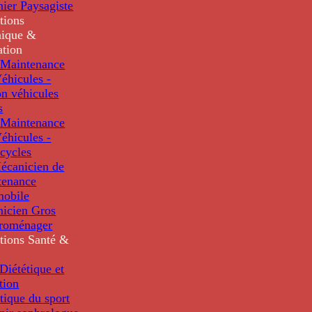
nier Paysagiste
tions
ique &
ation
Maintenance
éhicules -
n véhicules
s
Maintenance
éhicules -
cycles
écanicien de
tenance
mobile
nicien Gros
troménager
tions
Santé &
iététique et
tion
tique du sport