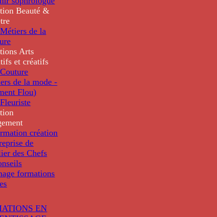
nir sophrologue
tion
Beauté &
tre
Métiers de la
ure
tions
Arts
tifs et créatifs
Couture
ers de la mode -
ment Flou)
Fleuriste
tion
gement
rmation création
reprise de
lier des Chefs
nseils
nage formations
les
ATIONS EN