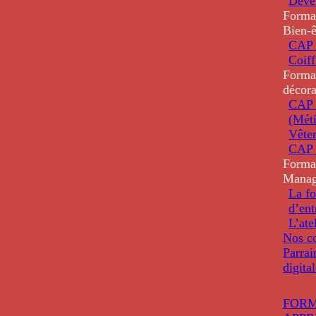
Deve
Forma
Bien-ê
CAP 
Coiff
Forma
décora
CAP 
(Méti
Vête
CAP 
Forma
Mana
La fo
d’ent
L’ate
Nos co
Parrai
digita
FORM