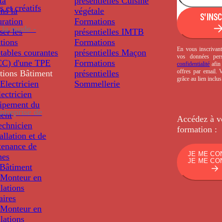
ta
présentielles
Cuisine
s et créatifs
ns la
végétale
S'INS
uration
Formations
 la mode -
ser les
présentielles
IMTB
tions
Formations
En vous inscrivant
tables courantes
présentielles
Maçon
vos données per
C) d'une TPE
Formations
confidentialité
afin 
offres par email.
tions
Bâtiment
présentielles
grâce au lien inclu
Electricien
Sommellerie
ectricien
uipement du
ntreprise de
ment
Accédez à v
echnicien
formation :
tallation et de
tenance de
JE ME CO
nes
JE ME CO
Bâtiment
Monteur en
llations
aires
Monteur en
llations