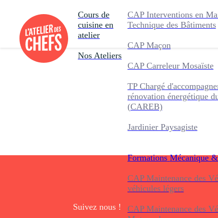
Cours de
CAP Interventions en Ma
cuisine en
Technique des Bâtiments
atelier
CAP Maçon
Nos Ateliers
CAP Carreleur Mosaïste
TP Chargé d'accompagnem
rénovation énergétique d
(CAREB)
Jardinier Paysagiste
Formations
Mécanique &
CAP Maintenance des Véh
véhicules légers
Suivez nous !
CAP Maintenance des Véh