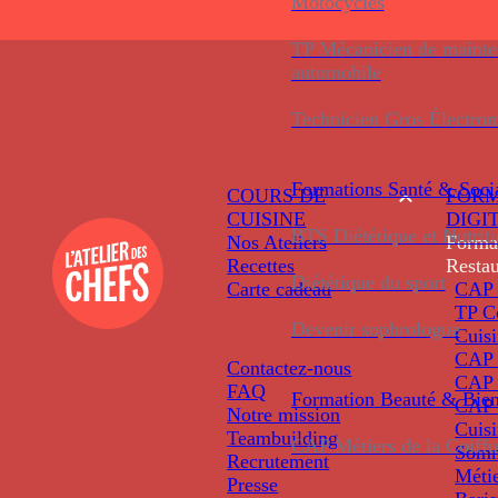
Motocycles
TP Mécanicien de maint
automobile
Technicien Gros Électro
Formations
Santé & Soci
COURS DE
FORM
CUISINE
DIGI
BTS Diététique et Nutrit
Nos Ateliers
Forma
Recettes
Restau
Diététique du sport
Carte cadeau
CAP 
TP C
Devenir sophrologue
Cuis
CAP P
Contactez-nous
CAP 
FAQ
Formation
Beauté & Bien
CAP 
Notre mission
Cuis
Teambuilding
CAP Métiers de la Coiffu
Somm
Recrutement
Métie
Presse