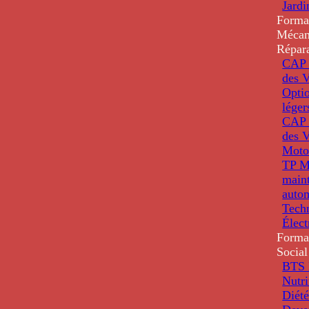
Jardi
Forma
Mécan
Répar
CAP 
des V
Optio
léger
CAP 
des V
Moto
TP M
main
auto
Tech
Élec
Forma
Social
BTS D
Nutri
Diété