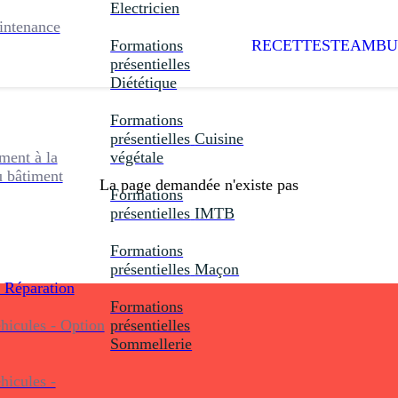
Electricien
intenance
Formations
RECETTES
TEAMBU
présentielles
Diététique
Formations
présentielles
Cuisine
ent à la
végétale
u bâtiment
La page demandée n'existe pas
Formations
présentielles
IMTB
Formations
présentielles
Maçon
 Réparation
Formations
icules - Option
présentielles
Sommellerie
icules -