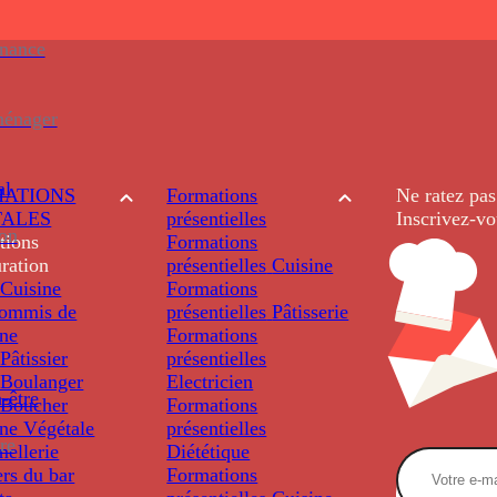
enance
ménager
al
ATIONS
Formations
Ne ratez pas
TALES
présentielles
Inscrivez-vo
ion
tions
Formations
ration
présentielles
Cuisine
Cuisine
Formations
ommis de
présentielles
Pâtisserie
ine
Formations
âtissier
présentielles
Boulanger
Electricien
-être
Boucher
Formations
ine Végétale
présentielles
re
ellerie
Diététique
rs du bar
Formations