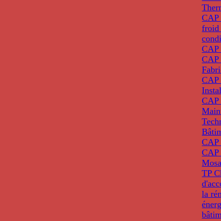
Ther
CAP I
froid
condi
CAP 
CAP 
Fabri
CAP 
Insta
CAP 
Main
Tech
Bâti
CAP
CAP 
Mosa
TP C
d'ac
la ré
énerg
bâti