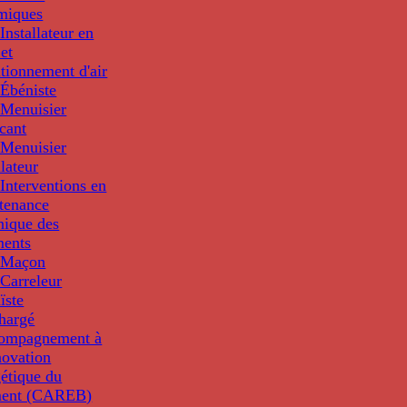
miques
nstallateur en
 et
tionnement d'air
Ébéniste
Menuisier
cant
Menuisier
llateur
Interventions en
tenance
nique des
ments
 Maçon
Carreleur
ïste
hargé
compagnement à
novation
étique du
ment (CAREB)