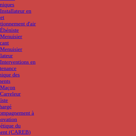
miques
nstallateur en
 et
tionnement d'air
Ébéniste
Menuisier
cant
Menuisier
llateur
Interventions en
tenance
nique des
ments
 Maçon
Carreleur
ïste
hargé
compagnement à
novation
étique du
ment (CAREB)