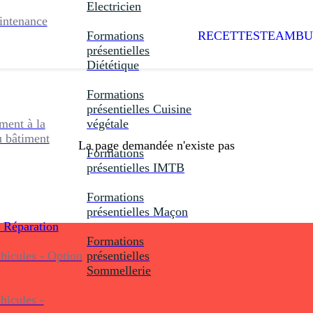
Electricien
intenance
Formations
RECETTES
TEAMBU
présentielles
Diététique
Formations
présentielles
Cuisine
ent à la
végétale
u bâtiment
La page demandée n'existe pas
Formations
présentielles
IMTB
Formations
présentielles
Maçon
 Réparation
Formations
icules - Option
présentielles
Sommellerie
icules -