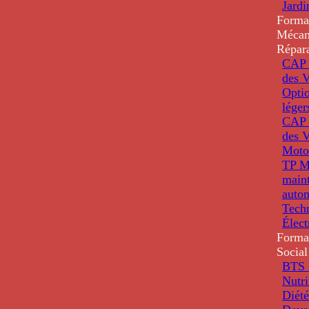
Jardi
Forma
Mécan
Répar
CAP 
des V
Optio
léger
CAP 
des V
Moto
TP M
main
auto
Tech
Élec
Forma
Social
BTS D
Nutri
Diété