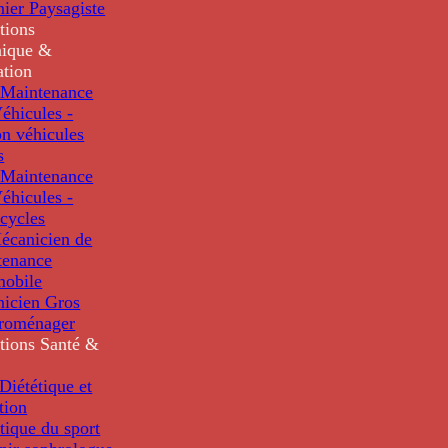
nier Paysagiste
tions
ique &
ation
Maintenance
éhicules -
n véhicules
s
Maintenance
éhicules -
cycles
écanicien de
tenance
mobile
nicien Gros
troménager
tions
Santé &
iététique et
tion
tique du sport