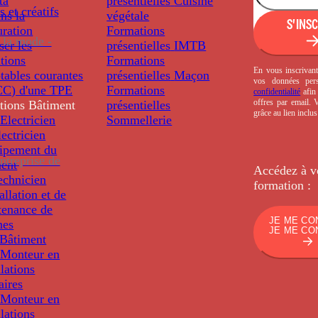
ta
présentielles
Cuisine
s et créatifs
ns la
végétale
S'INS
uration
Formations
 la mode -
ser les
présentielles
IMTB
tions
Formations
En vous inscrivant
tables courantes
présentielles
Maçon
vos données per
C) d'une TPE
Formations
confidentialité
afin 
offres par email.
tions
Bâtiment
présentielles
grâce au lien inclu
Electricien
Sommellerie
ectricien
uipement du
ntreprise de
ment
Accédez à v
echnicien
formation :
tallation et de
tenance de
JE ME CO
nes
JE ME CO
Bâtiment
Monteur en
llations
aires
Monteur en
llations