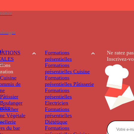
enance
ménager
al
ATIONS
Formations
Ne ratez pas
TALES
présentielles
Inscrivez-vo
ion
tions
Formations
ration
présentielles
Cuisine
Cuisine
Formations
ommis de
présentielles
Pâtisserie
ine
Formations
âtissier
présentielles
Boulanger
Electricien
-être
Boucher
Formations
ine Végétale
présentielles
re
ellerie
Diététique
rs du bar
Formations