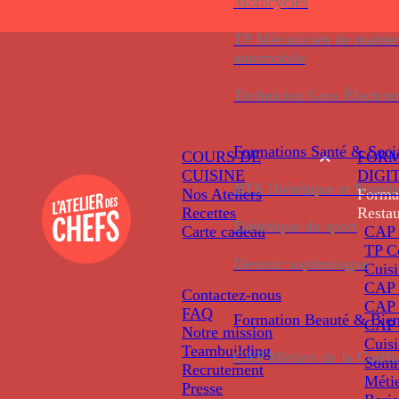
Motocycles
TP Mécanicien de maint
automobile
Technicien Gros Électro
Formations
Santé & Soci
COURS DE
FORM
CUISINE
DIGI
BTS Diététique et Nutrit
Nos Ateliers
Forma
Recettes
Restau
Diététique du sport
Carte cadeau
CAP 
TP C
Devenir sophrologue
Cuis
CAP P
Contactez-nous
CAP 
FAQ
Formation
Beauté & Bien
CAP 
Notre mission
Cuis
Teambuilding
CAP Métiers de la Coiffu
Somm
Recrutement
Métie
Presse