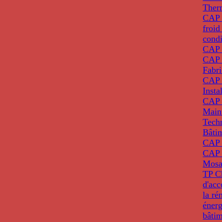
Ther
CAP I
froid
condi
CAP 
CAP 
Fabri
CAP 
Insta
CAP 
Main
Tech
Bâti
CAP
CAP 
Mosa
TP C
d'ac
la ré
énerg
bâti