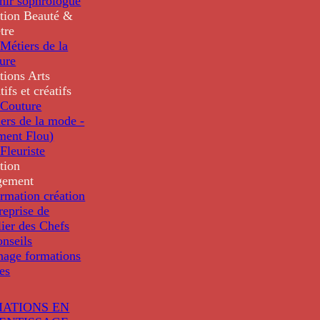
nir sophrologue
tion
Beauté &
tre
Métiers de la
ure
tions
Arts
tifs et créatifs
Couture
ers de la mode -
ment Flou)
Fleuriste
tion
gement
rmation création
reprise de
lier des Chefs
nseils
nage formations
les
ATIONS EN