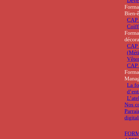
Deve
Forma
Bien-ê
CAP 
Coiff
Forma
décora
CAP 
(Méti
Vête
CAP 
Forma
Mana
La fo
d’ent
L’ate
Nos co
Parrai
digita
FORM