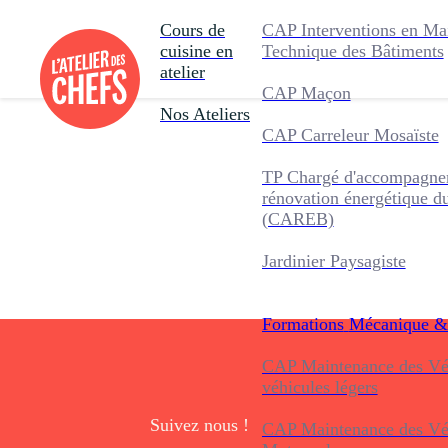
Cours de
CAP Interventions en Ma
cuisine en
Technique des Bâtiments
atelier
CAP Maçon
Nos Ateliers
CAP Carreleur Mosaïste
TP Chargé d'accompagnem
rénovation énergétique d
(CAREB)
Jardinier Paysagiste
Formations
Mécanique &
CAP Maintenance des Véh
véhicules légers
Suivez nous !
CAP Maintenance des Véh