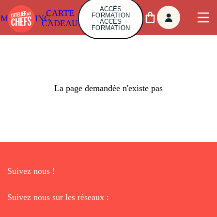
ACCÈS
CARTE
FORMATION
AMBUILDING
ACCÈS
CADEAU
FORMATION
La page demandée n'existe pas
Suivez nous !
Suivez nous sur les réseaux :