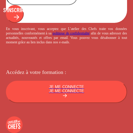
S'INSCRIRE
En vous inscrivant, vous acceptez que L’atelier des Chefs traite vos données
personnelles conformément à sa
politique de confidentialité
afin de vous adresser des
actualités, nouveautés et offres par email. Vous pouvez vous désabonner à tout
moment grâce au lien inclus dans nos e-mails.
Accédez à votre
formation :
JE ME CONNECTE
JE ME CONNECTE