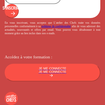
S'INSCRIRE
En vous inscrivant, vous acceptez que L’atelier des Chefs traite vos données
personnelles conformément à sa
politique de confidentialité
afin de vous adresser des
actualités, nouveautés et offres par email. Vous pouvez vous désabonner à tout
moment grâce au lien inclus dans nos e-mails.
Accédez à votre
formation :
JE ME CONNECTE
JE ME CONNECTE