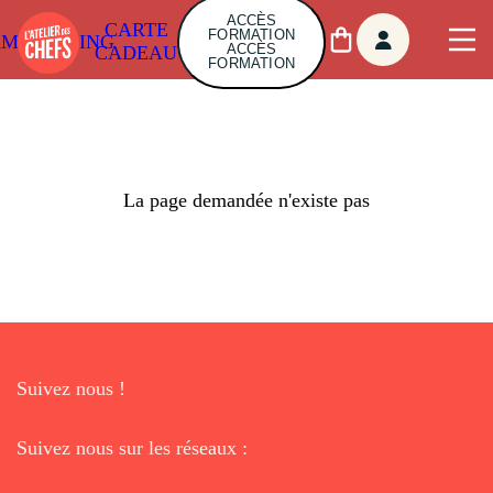
ACCÈS
CARTE
FORMATION
AMBUILDING
ACCÈS
CADEAU
FORMATION
La page demandée n'existe pas
Suivez nous !
Suivez nous sur les réseaux :