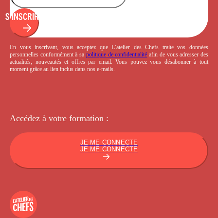
S'INSCRIRE
En vous inscrivant, vous acceptez que L’atelier des Chefs traite vos données
personnelles conformément à sa
politique de confidentialité
afin de vous adresser des
actualités, nouveautés et offres par email. Vous pouvez vous désabonner à tout
moment grâce au lien inclus dans nos e-mails.
Accédez à votre
formation :
JE ME CONNECTE
JE ME CONNECTE