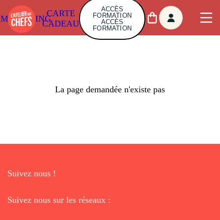
ACCÈS
CARTE
FORMATION
AMBUILDING
ACCÈS
CADEAU
FORMATION
La page demandée n'existe pas
Suivez nous !
Suivez nous sur les réseaux :