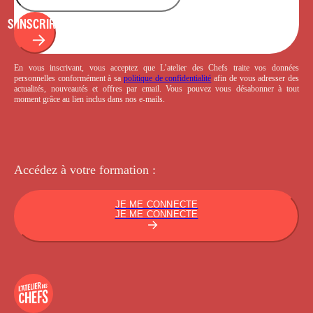
S'INSCRIRE
En vous inscrivant, vous acceptez que L’atelier des Chefs traite vos données
personnelles conformément à sa
politique de confidentialité
afin de vous adresser des
actualités, nouveautés et offres par email. Vous pouvez vous désabonner à tout
moment grâce au lien inclus dans nos e-mails.
Accédez à votre
formation :
JE ME CONNECTE
JE ME CONNECTE