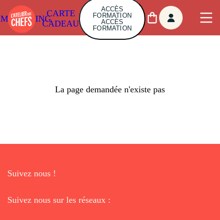
ACCÈS
CARTE
FORMATION
AMBUILDING
ACCÈS
CADEAU
FORMATION
La page demandée n'existe pas
Suivez nous !
Suivez nous sur les réseaux :