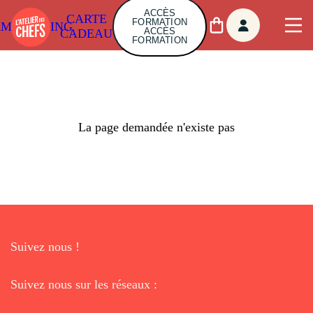
ACCÈS
CARTE
FORMATION
AMBUILDING
ACCÈS
CADEAU
FORMATION
La page demandée n'existe pas
Suivez nous !
Suivez nous sur les réseaux :