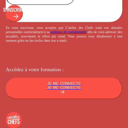
S'INSCRIRE
En vous inscrivant, vous acceptez que L’atelier des Chefs traite vos données
personnelles conformément à sa
politique de confidentialité
afin de vous adresser des
actualités, nouveautés et offres par email. Vous pouvez vous désabonner à tout
moment grâce au lien inclus dans nos e-mails.
Accédez à votre
formation :
JE ME CONNECTE
JE ME CONNECTE