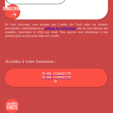
S'INSCRIRE
En vous inscrivant, vous acceptez que L’atelier des Chefs traite vos données
personnelles conformément à sa
politique de confidentialité
afin de vous adresser des
actualités, nouveautés et offres par email. Vous pouvez vous désabonner à tout
moment grâce au lien inclus dans nos e-mails.
Accédez à votre
formation :
JE ME CONNECTE
JE ME CONNECTE