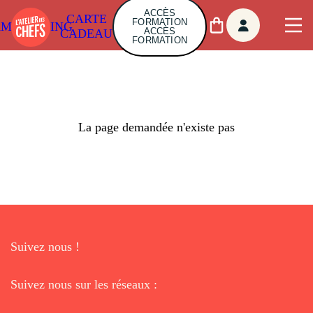
ACCÈS
CARTE
FORMATION
AMBUILDING
ACCÈS
CADEAU
FORMATION
La page demandée n'existe pas
Suivez nous !
Suivez nous sur les réseaux :