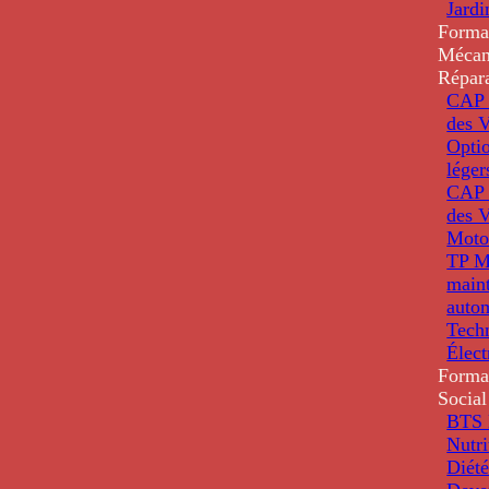
Jardi
Forma
Mécan
Répar
CAP 
des V
Optio
léger
CAP 
des V
Moto
TP M
main
auto
Tech
Élec
Forma
Social
BTS D
Nutri
Diété