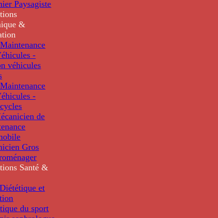
nier Paysagiste
tions
ique &
ation
Maintenance
éhicules -
n véhicules
s
Maintenance
éhicules -
cycles
écanicien de
tenance
mobile
nicien Gros
troménager
tions
Santé &
iététique et
tion
tique du sport