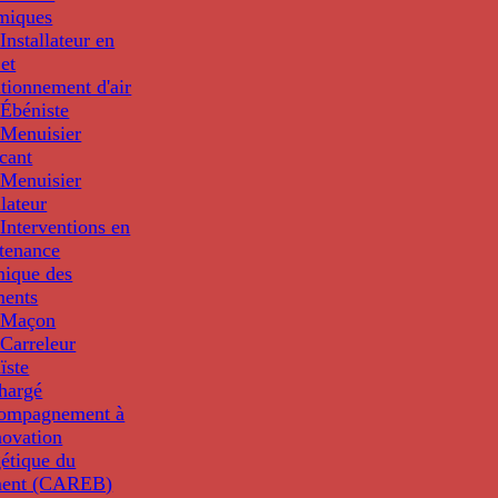
miques
nstallateur en
 et
tionnement d'air
Ébéniste
Menuisier
cant
Menuisier
llateur
Interventions en
tenance
nique des
ments
 Maçon
Carreleur
ïste
hargé
compagnement à
novation
étique du
ment (CAREB)