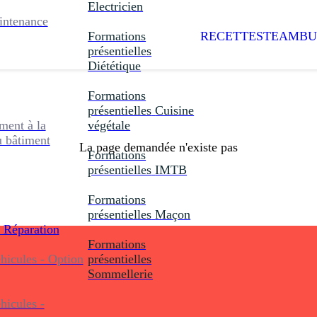
Electricien
intenance
Formations
RECETTES
TEAMBU
présentielles
Diététique
Formations
présentielles
Cuisine
ent à la
végétale
u bâtiment
La page demandée n'existe pas
Formations
présentielles
IMTB
Formations
présentielles
Maçon
 Réparation
Formations
icules - Option
présentielles
Sommellerie
icules -