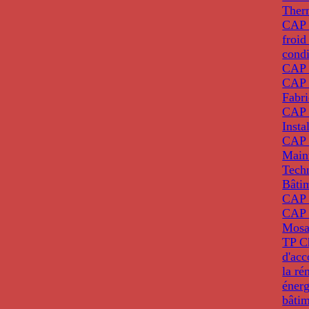
Ther
CAP I
froid
condi
CAP 
CAP 
Fabri
CAP 
Insta
CAP 
Main
Tech
Bâti
CAP
CAP 
Mosa
TP C
d'ac
la ré
énerg
bâti