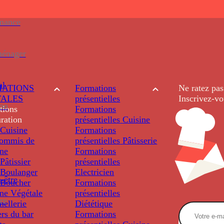
enance
ménager
al
ATIONS
Formations
Ne ratez pas
TALES
présentielles
Inscrivez-vo
ion
tions
Formations
ration
présentielles
Cuisine
Cuisine
Formations
ommis de
présentielles
Pâtisserie
ine
Formations
âtissier
présentielles
Boulanger
Electricien
-être
Boucher
Formations
ine Végétale
présentielles
re
ellerie
Diététique
rs du bar
Formations