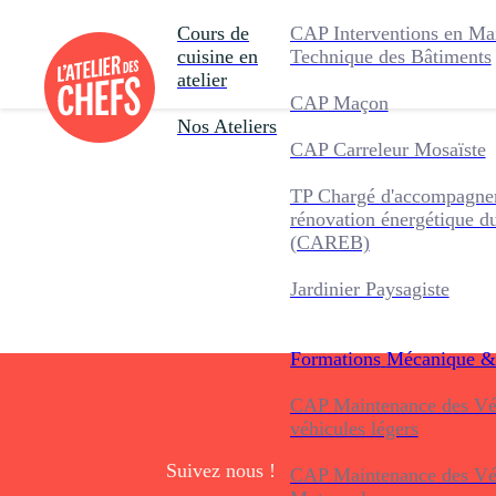
Cours de
CAP Interventions en Ma
cuisine en
Technique des Bâtiments
atelier
CAP Maçon
Nos Ateliers
CAP Carreleur Mosaïste
TP Chargé d'accompagnem
rénovation énergétique d
(CAREB)
Jardinier Paysagiste
Formations
Mécanique &
CAP Maintenance des Véh
véhicules légers
Suivez nous !
CAP Maintenance des Véh