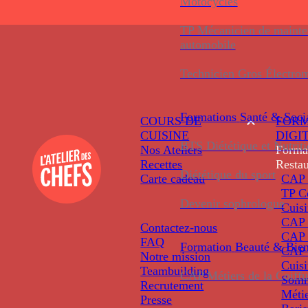
Motocycles
TP Mécanicien de maint
automobile
Technicien Gros Électro
Formations
Santé & Soci
COURS DE
FORM
CUISINE
DIGI
BTS Diététique et Nutrit
Nos Ateliers
Forma
Recettes
Restau
Diététique du sport
Carte cadeau
CAP 
TP C
Devenir sophrologue
Cuis
CAP P
Contactez-nous
CAP 
FAQ
Formation
Beauté & Bien
CAP 
Notre mission
Cuis
Teambuilding
CAP Métiers de la Coiffu
Somm
Recrutement
Métie
Presse