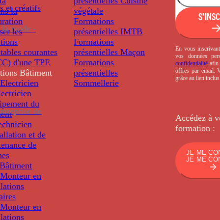
ta
présentielles
Cuisine
s et créatifs
ns la
végétale
S'INS
uration
Formations
 la mode -
ser les
présentielles
IMTB
tions
Formations
En vous inscrivant
tables courantes
présentielles
Maçon
vos données per
C) d'une TPE
Formations
confidentialité
afin 
offres par email.
tions
Bâtiment
présentielles
grâce au lien inclu
Electricien
Sommellerie
ectricien
uipement du
ntreprise de
ment
Accédez à v
echnicien
formation :
tallation et de
tenance de
JE ME CO
nes
JE ME CO
Bâtiment
Monteur en
llations
aires
Monteur en
llations