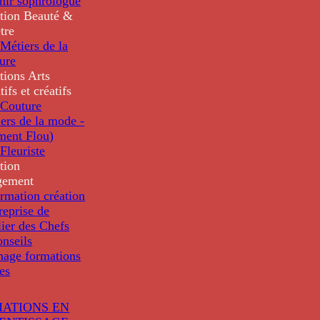
nir sophrologue
tion
Beauté &
tre
Métiers de la
ure
tions
Arts
tifs et créatifs
Couture
ers de la mode -
ment Flou)
Fleuriste
tion
gement
rmation création
reprise de
lier des Chefs
nseils
nage formations
les
ATIONS EN