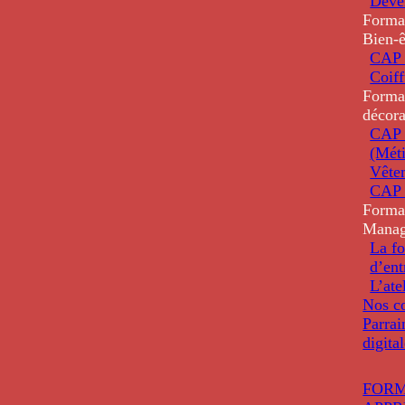
Deve
Forma
Bien-ê
CAP 
Coiff
Forma
décora
CAP 
(Méti
Vête
CAP 
Forma
Mana
La fo
d’ent
L’ate
Nos co
Parrai
digita
FORM