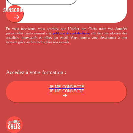
S'INSCRIRE
En vous inscrivant, vous acceptez que L’atelier des Chefs traite vos données
personnelles conformément à sa
politique de confidentialité
afin de vous adresser des
actualités, nouveautés et offres par email. Vous pouvez vous désabonner à tout
moment grâce au lien inclus dans nos e-mails.
Accédez à votre
formation :
JE ME CONNECTE
JE ME CONNECTE