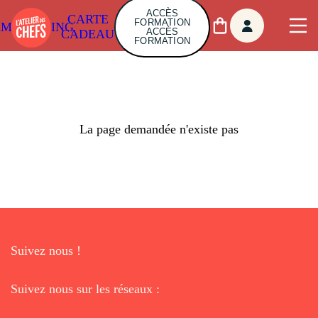
ACCÈS
CARTE
FORMATION
AMBUILDING
ACCÈS
CADEAU
FORMATION
La page demandée n'existe pas
Suivez nous !
Suivez nous sur les réseaux :