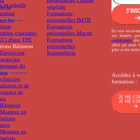
ta
présentielles
Cuisine
s et créatifs
ns la
végétale
S'INS
uration
Formations
 la mode -
ser les
présentielles
IMTB
tions
Formations
En vous inscrivant
tables courantes
présentielles
Maçon
vos données per
C) d'une TPE
Formations
confidentialité
afin 
offres par email.
tions
Bâtiment
présentielles
grâce au lien inclu
Electricien
Sommellerie
ectricien
uipement du
ntreprise de
ment
Accédez à v
echnicien
formation :
tallation et de
tenance de
JE ME CO
nes
JE ME CO
Bâtiment
Monteur en
llations
aires
Monteur en
llations