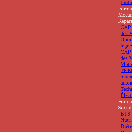
Jardi
Forma
Mécan
Répar
CAP 
des V
Optio
léger
CAP 
des V
Moto
TP M
main
auto
Tech
Élec
Forma
Social
BTS D
Nutri
Diété