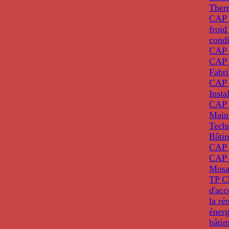
Ther
CAP I
froid
condi
CAP 
CAP 
Fabri
CAP 
Insta
CAP 
Main
Tech
Bâti
CAP
CAP 
Mosa
TP C
d'ac
la ré
énerg
bâti