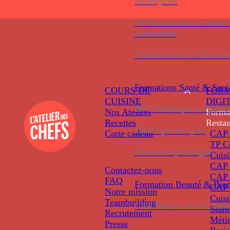
Motocycles
TP Mécanicien de maint
automobile
Technicien Gros Électro
Formations
Santé & Soci
COURS DE
FORM
CUISINE
DIGI
BTS Diététique et Nutrit
Nos Ateliers
Forma
Recettes
Restau
Diététique du sport
Carte cadeau
CAP 
TP C
Devenir sophrologue
Cuis
CAP P
Contactez-nous
CAP 
FAQ
Formation
Beauté & Bien
CAP 
Notre mission
Cuis
Teambuilding
CAP Métiers de la Coiffu
Somm
Recrutement
Métie
Presse