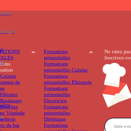
enance
ménager
al
ATIONS
Formations
Ne ratez pas
TALES
présentielles
Inscrivez-vo
ion
tions
Formations
ration
présentielles
Cuisine
Cuisine
Formations
ommis de
présentielles
Pâtisserie
ine
Formations
âtissier
présentielles
Boulanger
Electricien
-être
Boucher
Formations
ine Végétale
présentielles
re
ellerie
Diététique
rs du bar
Formations