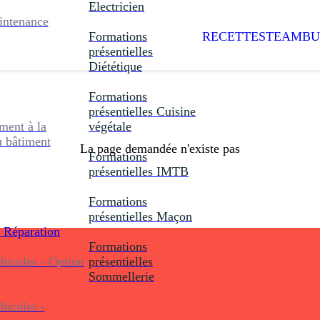
Electricien
intenance
Formations
RECETTES
TEAMBU
présentielles
Diététique
Formations
présentielles
Cuisine
ent à la
végétale
u bâtiment
La page demandée n'existe pas
Formations
présentielles
IMTB
Formations
présentielles
Maçon
 Réparation
Formations
icules - Option
présentielles
Sommellerie
icules -