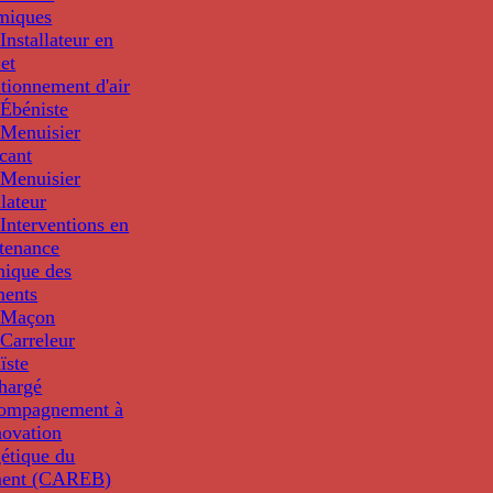
miques
nstallateur en
 et
tionnement d'air
Ébéniste
Menuisier
cant
Menuisier
llateur
Interventions en
tenance
nique des
ments
 Maçon
Carreleur
ïste
hargé
compagnement à
novation
étique du
ment (CAREB)