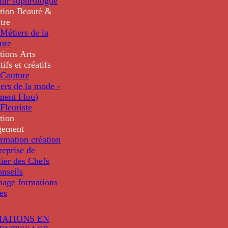
nir sophrologue
tion
Beauté &
tre
Métiers de la
ure
tions
Arts
tifs et créatifs
Couture
ers de la mode -
ment Flou)
Fleuriste
tion
gement
rmation création
reprise de
lier des Chefs
nseils
nage formations
les
ATIONS EN