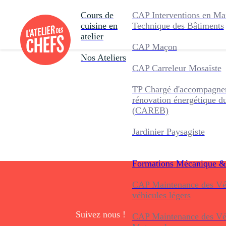
Cours de
CAP Interventions en Ma
cuisine en
Technique des Bâtiments
atelier
CAP Maçon
Nos Ateliers
CAP Carreleur Mosaïste
TP Chargé d'accompagnem
rénovation énergétique d
(CAREB)
Jardinier Paysagiste
Formations
Mécanique &
CAP Maintenance des Véh
véhicules légers
Suivez nous !
CAP Maintenance des Véh