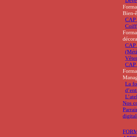
Deve
Forma
Bien-ê
CAP 
Coiff
Forma
décora
CAP 
(Méti
Vête
CAP 
Forma
Mana
La fo
d’ent
L’ate
Nos co
Parrai
digita
FORM