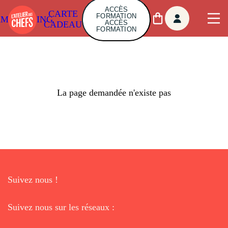
ACCÈS
CARTE
FORMATION
AMBUILDING
ACCÈS
CADEAU
FORMATION
La page demandée n'existe pas
Suivez nous !
Suivez nous sur les réseaux :