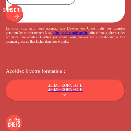
S'INSCRIRE
En vous inscrivant, vous acceptez que L’atelier des Chefs traite vos données
personnelles conformément à sa
politique de confidentialité
afin de vous adresser des
actualités, nouveautés et offres par email. Vous pouvez vous désabonner à tout
moment grâce au lien inclus dans nos e-mails.
Accédez à votre
formation :
JE ME CONNECTE
JE ME CONNECTE