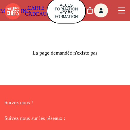
ACCÈS
CARTE
FORMATION
AMBUILDING
ACCÈS
CADEAU
FORMATION
La page demandée n'existe pas
Suivez nous !
Suivez nous sur les réseaux :