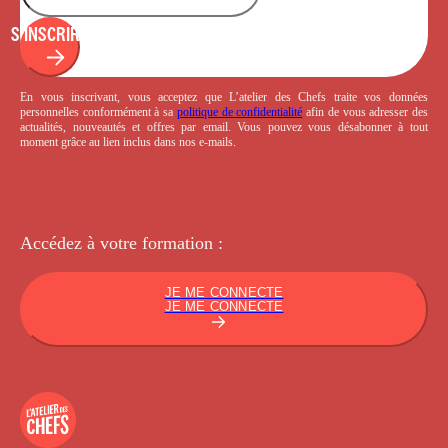
S'INSCRIRE
En vous inscrivant, vous acceptez que L’atelier des Chefs traite vos données
personnelles conformément à sa
politique de confidentialité
afin de vous adresser des
actualités, nouveautés et offres par email. Vous pouvez vous désabonner à tout
moment grâce au lien inclus dans nos e-mails.
Accédez à votre
formation :
JE ME CONNECTE
JE ME CONNECTE