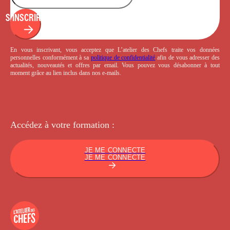
S'INSCRIRE
En vous inscrivant, vous acceptez que L’atelier des Chefs traite vos données
personnelles conformément à sa
politique de confidentialité
afin de vous adresser des
actualités, nouveautés et offres par email. Vous pouvez vous désabonner à tout
moment grâce au lien inclus dans nos e-mails.
Accédez à votre
formation :
JE ME CONNECTE
JE ME CONNECTE