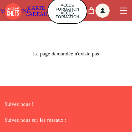
ACCÈS
CARTE
FORMATION
AMBUILDING
ACCÈS
CADEAU
FORMATION
La page demandée n'existe pas
Suivez nous !
Suivez nous sur les réseaux :