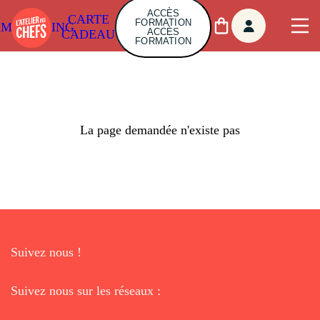
ACCÈS
CARTE
FORMATION
AMBUILDING
ACCÈS
CADEAU
FORMATION
La page demandée n'existe pas
Suivez nous !
Suivez nous sur les réseaux :