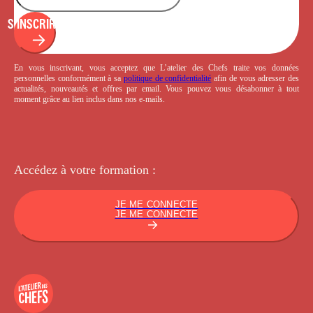
S'INSCRIRE
En vous inscrivant, vous acceptez que L’atelier des Chefs traite vos données
personnelles conformément à sa
politique de confidentialité
afin de vous adresser des
actualités, nouveautés et offres par email. Vous pouvez vous désabonner à tout
moment grâce au lien inclus dans nos e-mails.
Accédez à votre
formation :
JE ME CONNECTE
JE ME CONNECTE