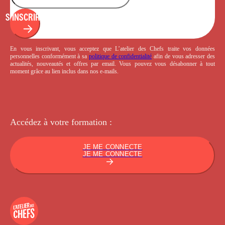
S'INSCRIRE
En vous inscrivant, vous acceptez que L’atelier des Chefs traite vos données
personnelles conformément à sa
politique de confidentialité
afin de vous adresser des
actualités, nouveautés et offres par email. Vous pouvez vous désabonner à tout
moment grâce au lien inclus dans nos e-mails.
Accédez à votre
formation :
JE ME CONNECTE
JE ME CONNECTE