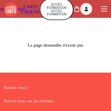
ACCÈS
CARTE
FORMATION
AMBUILDING
ACCÈS
CADEAU
FORMATION
La page demandée n'existe pas
Suivez nous !
Suivez nous sur les réseaux :