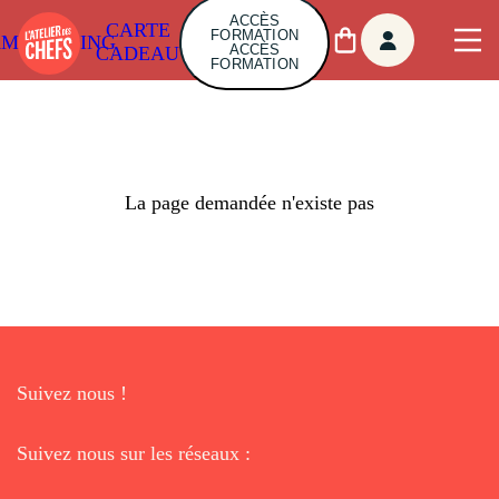
ACCÈS
CARTE
FORMATION
AMBUILDING
ACCÈS
CADEAU
FORMATION
La page demandée n'existe pas
Suivez nous !
Suivez nous sur les réseaux :