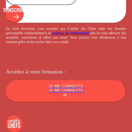
S'INSCRIRE
En vous inscrivant, vous acceptez que L’atelier des Chefs traite vos données
personnelles conformément à sa
politique de confidentialité
afin de vous adresser des
actualités, nouveautés et offres par email. Vous pouvez vous désabonner à tout
moment grâce au lien inclus dans nos e-mails.
Accédez à votre
formation :
JE ME CONNECTE
JE ME CONNECTE