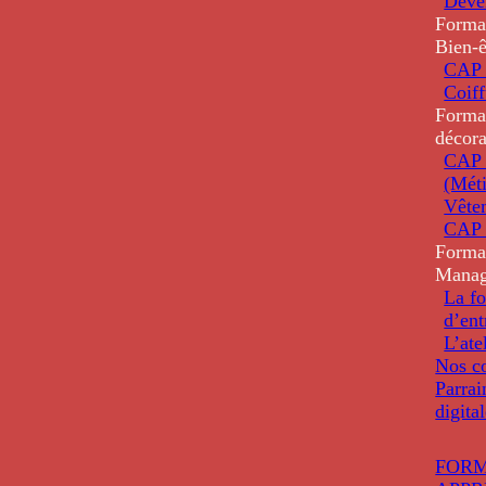
Deve
Forma
Bien-ê
CAP 
Coiff
Forma
décora
CAP 
(Méti
Vête
CAP 
Forma
Mana
La fo
d’ent
L’ate
Nos co
Parrai
digita
FORM