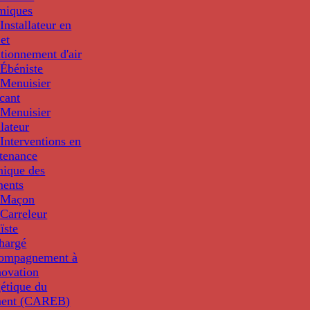
miques
nstallateur en
 et
tionnement d'air
Ébéniste
Menuisier
cant
Menuisier
llateur
Interventions en
tenance
nique des
ments
 Maçon
Carreleur
ïste
hargé
compagnement à
novation
étique du
ment (CAREB)