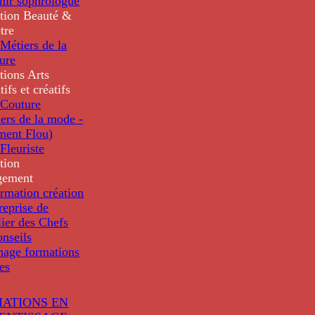
nir sophrologue
tion
Beauté &
tre
Métiers de la
ure
tions
Arts
tifs et créatifs
Couture
ers de la mode -
ment Flou)
Fleuriste
tion
gement
rmation création
reprise de
lier des Chefs
nseils
nage formations
les
ATIONS EN