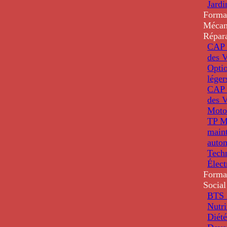
Jardi
Forma
Mécan
Répar
CAP 
des V
Optio
léger
CAP 
des V
Moto
TP M
main
auto
Tech
Élec
Forma
Social
BTS D
Nutri
Diété