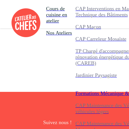
Cours de
CAP Interventions en Ma
cuisine en
Technique des Bâtiments
atelier
CAP Maçon
Nos Ateliers
CAP Carreleur Mosaïste
TP Chargé d'accompagnem
rénovation énergétique d
(CAREB)
Jardinier Paysagiste
Formations
Mécanique &
CAP Maintenance des Véh
véhicules légers
Suivez nous !
CAP Maintenance des Véh