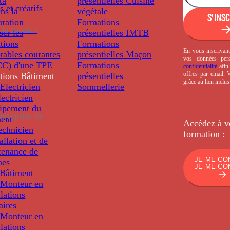
ta
présentielles
Cuisine
s et créatifs
ns la
végétale
S'INS
uration
Formations
 la mode -
ser les
présentielles
IMTB
tions
Formations
En vous inscrivant
tables courantes
présentielles
Maçon
vos données per
C) d'une TPE
Formations
confidentialité
afin 
offres par email.
tions
Bâtiment
présentielles
grâce au lien inclu
Electricien
Sommellerie
ectricien
uipement du
ntreprise de
ment
Accédez à v
echnicien
formation :
tallation et de
tenance de
JE ME CO
nes
JE ME CO
Bâtiment
Monteur en
llations
aires
Monteur en
llations