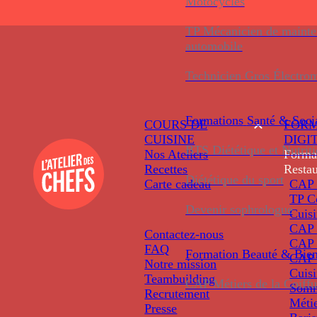
Motocycles
TP Mécanicien de maint
automobile
Technicien Gros Électro
Formations
Santé & Soci
COURS DE
FORM
CUISINE
DIGI
BTS Diététique et Nutrit
Nos Ateliers
Forma
Recettes
Restau
Diététique du sport
Carte cadeau
CAP 
TP C
Devenir sophrologue
Cuis
CAP P
Contactez-nous
CAP 
FAQ
Formation
Beauté & Bien
CAP 
Notre mission
Cuis
Teambuilding
CAP Métiers de la Coiffu
Somm
Recrutement
Métie
Presse