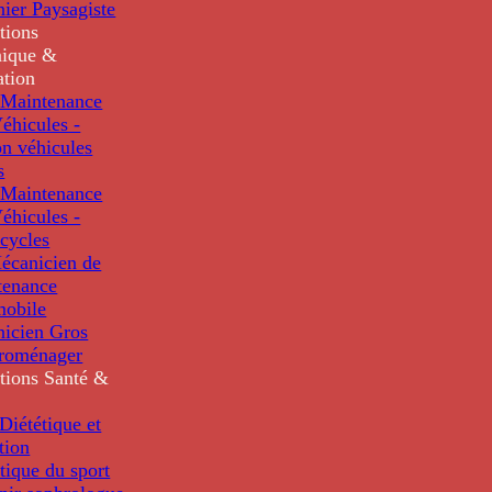
nier Paysagiste
tions
ique &
ation
Maintenance
éhicules -
n véhicules
s
Maintenance
éhicules -
cycles
écanicien de
tenance
mobile
nicien Gros
troménager
tions
Santé &
iététique et
tion
tique du sport