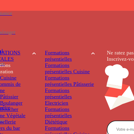
enance
ménager
al
ATIONS
Formations
Ne ratez pas
TALES
présentielles
Inscrivez-vo
ion
tions
Formations
ration
présentielles
Cuisine
Cuisine
Formations
ommis de
présentielles
Pâtisserie
ine
Formations
âtissier
présentielles
Boulanger
Electricien
-être
Boucher
Formations
ine Végétale
présentielles
re
ellerie
Diététique
rs du bar
Formations