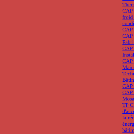
Ther
CAP I
froid
condi
CAP 
CAP 
Fabri
CAP 
Insta
CAP 
Main
Tech
Bâti
CAP
CAP 
Mosa
TP C
d'ac
la ré
énerg
bâti