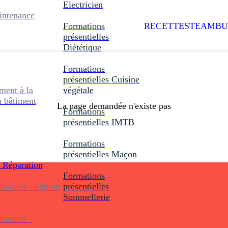
Electricien
intenance
Formations
RECETTES
TEAMBU
présentielles
Diététique
Formations
présentielles
Cuisine
ent à la
végétale
u bâtiment
La page demandée n'existe pas
Formations
présentielles
IMTB
Formations
présentielles
Maçon
 Réparation
Formations
icules - Option
présentielles
Sommellerie
icules -