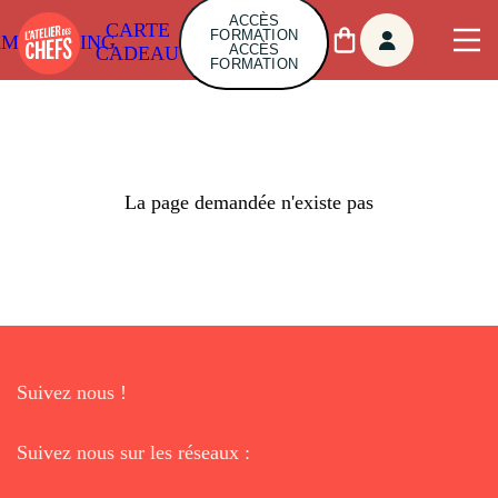
ACCÈS
CARTE
FORMATION
AMBUILDING
ACCÈS
CADEAU
FORMATION
La page demandée n'existe pas
Suivez nous !
Suivez nous sur les réseaux :