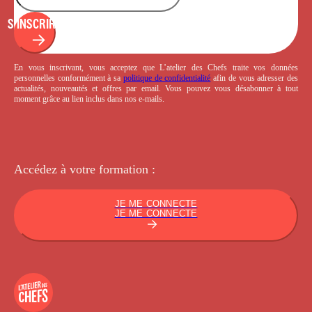
S'INSCRIRE
En vous inscrivant, vous acceptez que L’atelier des Chefs traite vos données
personnelles conformément à sa
politique de confidentialité
afin de vous adresser des
actualités, nouveautés et offres par email. Vous pouvez vous désabonner à tout
moment grâce au lien inclus dans nos e-mails.
Accédez à votre
formation :
JE ME CONNECTE
JE ME CONNECTE