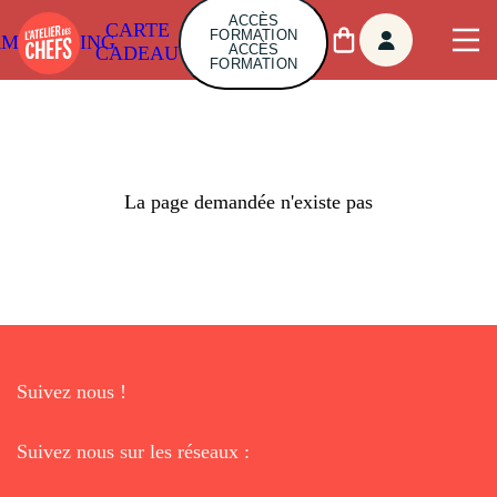
ACCÈS
CARTE
FORMATION
AMBUILDING
ACCÈS
CADEAU
FORMATION
La page demandée n'existe pas
Suivez nous !
Suivez nous sur les réseaux :