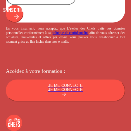
S'INSCRIRE
En vous inscrivant, vous acceptez que L’atelier des Chefs traite vos données
personnelles conformément à sa
politique de confidentialité
afin de vous adresser des
actualités, nouveautés et offres par email. Vous pouvez vous désabonner à tout
moment grâce au lien inclus dans nos e-mails.
Accédez à votre
formation :
JE ME CONNECTE
JE ME CONNECTE