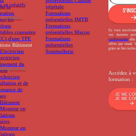
ta
présentielles
Cuisine
s et créatifs
ns la
végétale
S'INS
uration
Formations
 la mode -
ser les
présentielles
IMTB
tions
Formations
En vous inscrivant
tables courantes
présentielles
Maçon
vos données per
C) d'une TPE
Formations
confidentialité
afin 
offres par email.
tions
Bâtiment
présentielles
grâce au lien inclu
Electricien
Sommellerie
ectricien
uipement du
ntreprise de
ment
Accédez à v
echnicien
formation :
tallation et de
tenance de
JE ME CO
nes
JE ME CO
Bâtiment
Monteur en
llations
aires
Monteur en
llations