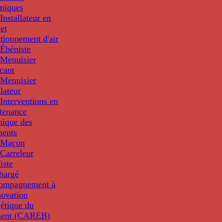
miques
nstallateur en
 et
tionnement d'air
Ébéniste
Menuisier
cant
Menuisier
llateur
Interventions en
tenance
nique des
ments
 Maçon
Carreleur
ïste
hargé
compagnement à
novation
étique du
ment (CAREB)