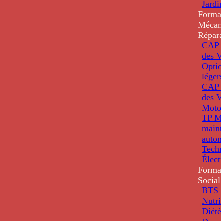
Jardi
Forma
Mécan
Répar
CAP 
des V
Optio
léger
CAP 
des V
Moto
TP M
main
auto
Tech
Élec
Forma
Social
BTS D
Nutri
Diété