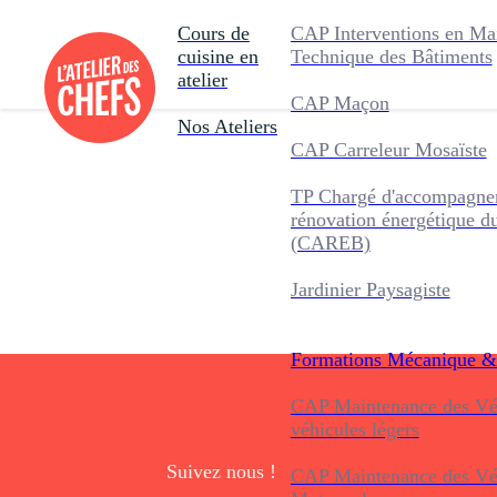
Cours de
CAP Interventions en Ma
cuisine en
Technique des Bâtiments
atelier
CAP Maçon
Nos Ateliers
CAP Carreleur Mosaïste
TP Chargé d'accompagnem
rénovation énergétique d
(CAREB)
Jardinier Paysagiste
Formations
Mécanique &
CAP Maintenance des Véh
véhicules légers
Suivez nous !
CAP Maintenance des Véh