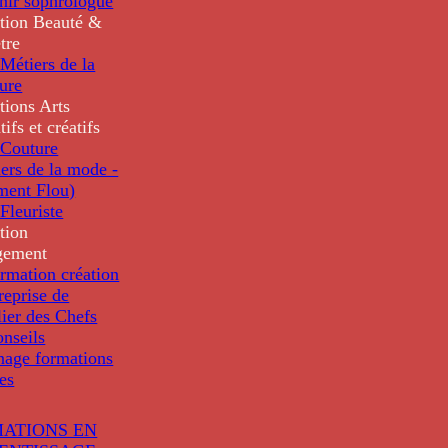
nir sophrologue
tion
Beauté &
tre
Métiers de la
ure
tions
Arts
tifs et créatifs
Couture
ers de la mode -
ment Flou)
Fleuriste
tion
gement
rmation création
reprise de
lier des Chefs
nseils
nage formations
les
ATIONS EN