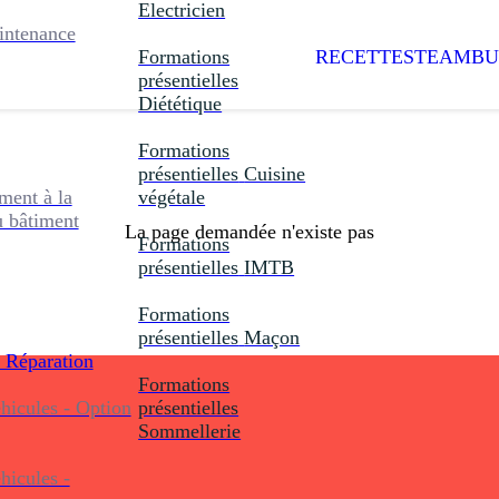
Electricien
intenance
Formations
RECETTES
TEAMBU
présentielles
Diététique
Formations
présentielles
Cuisine
ent à la
végétale
u bâtiment
La page demandée n'existe pas
Formations
présentielles
IMTB
Formations
présentielles
Maçon
 Réparation
Formations
icules - Option
présentielles
Sommellerie
icules -