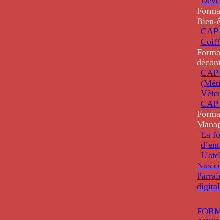
Deve
Forma
Bien-ê
CAP 
Coiff
Forma
décora
CAP 
(Méti
Vête
CAP 
Forma
Mana
La fo
d’ent
L’ate
Nos co
Parrai
digita
FORM