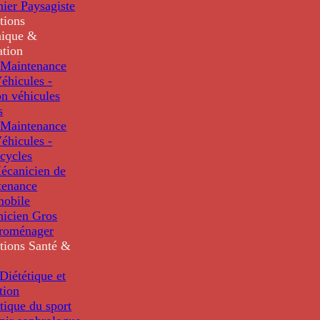
nier Paysagiste
tions
ique &
ation
Maintenance
éhicules -
n véhicules
s
Maintenance
éhicules -
cycles
écanicien de
tenance
mobile
nicien Gros
troménager
tions
Santé &
iététique et
tion
tique du sport