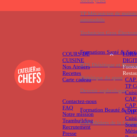
Motocycles
TP Mécanicien de maint
automobile
Technicien Gros Électro
Formations
Santé & Soci
COURS DE
FORM
CUISINE
DIGI
BTS Diététique et Nutrit
Nos Ateliers
Forma
Recettes
Restau
Diététique du sport
Carte cadeau
CAP 
TP C
Devenir sophrologue
Cuis
CAP P
Contactez-nous
CAP 
FAQ
Formation
Beauté & Bien
CAP 
Notre mission
Cuis
Teambuilding
CAP Métiers de la Coiffu
Somm
Recrutement
Métie
Presse