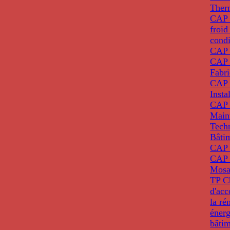
Ther
CAP I
froid
condi
CAP 
CAP 
Fabri
CAP 
Insta
CAP 
Main
Tech
Bâti
CAP
CAP 
Mosa
TP C
d'ac
la ré
énerg
bâti