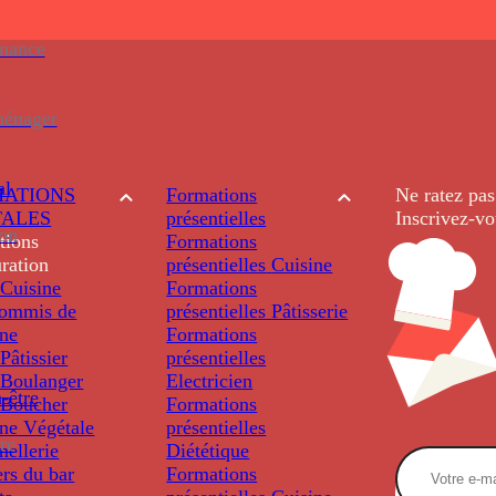
enance
ménager
al
ATIONS
Formations
Ne ratez pas
TALES
présentielles
Inscrivez-vo
ion
tions
Formations
ration
présentielles
Cuisine
Cuisine
Formations
ommis de
présentielles
Pâtisserie
ine
Formations
âtissier
présentielles
Boulanger
Electricien
-être
Boucher
Formations
ine Végétale
présentielles
re
ellerie
Diététique
rs du bar
Formations