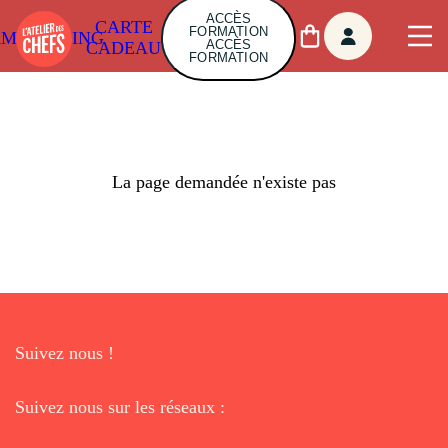
ACCÈS
CARTE
FORMATION
AMBUILDING
ACCÈS
CADEAU
FORMATION
La page demandée n'existe pas
Suivez nous !
Suivez nous sur les réseaux :