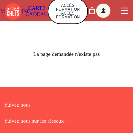
ACCÈS
CARTE
FORMATION
AMBUILDING
ACCÈS
CADEAU
FORMATION
La page demandée n'existe pas
Suivez nous !
Suivez nous sur les réseaux :