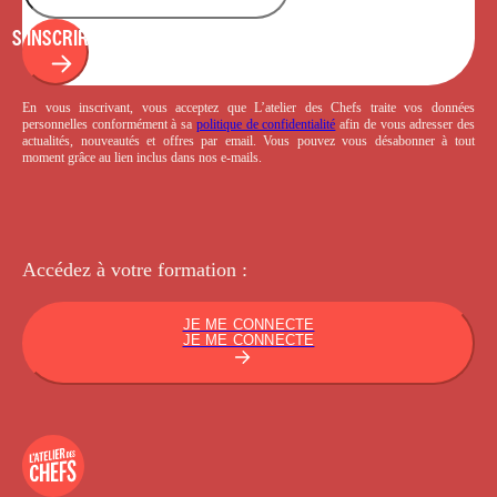
S'INSCRIRE
En vous inscrivant, vous acceptez que L’atelier des Chefs traite vos données
personnelles conformément à sa
politique de confidentialité
afin de vous adresser des
actualités, nouveautés et offres par email. Vous pouvez vous désabonner à tout
moment grâce au lien inclus dans nos e-mails.
Accédez à votre
formation :
JE ME CONNECTE
JE ME CONNECTE