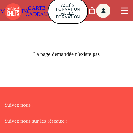
ACCÈS
CARTE
FORMATION
AMBUILDING
ACCÈS
CADEAU
FORMATION
La page demandée n'existe pas
Suivez nous !
Suivez nous sur les réseaux :