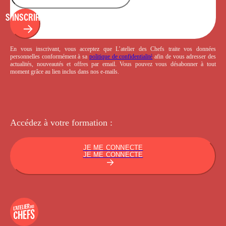
S'INSCRIRE
En vous inscrivant, vous acceptez que L’atelier des Chefs traite vos données
personnelles conformément à sa
politique de confidentialité
afin de vous adresser des
actualités, nouveautés et offres par email. Vous pouvez vous désabonner à tout
moment grâce au lien inclus dans nos e-mails.
Accédez à votre
formation :
JE ME CONNECTE
JE ME CONNECTE