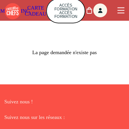
ACCÈS
CARTE
FORMATION
AMBUILDING
ACCÈS
CADEAU
FORMATION
La page demandée n'existe pas
Suivez nous !
Suivez nous sur les réseaux :